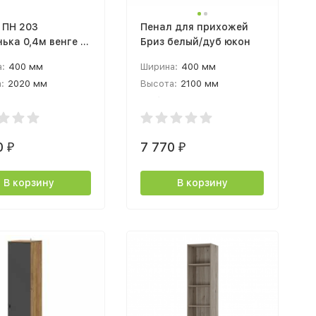
 ПН 203
Пенал для прихожей
ька 0,4м венге /
Бриз белый/дуб юкон
рт
:
400 мм
Ширина:
400 мм
:
2020 мм
Высота:
2100 мм
а:
380 мм
Глубина:
480 мм
0
7 770
₽
₽
В корзину
В корзину