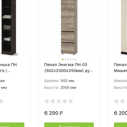
нька ПН
Пенал Энигма ПН-03
Пенал
ге /
(502х2000х350мм) дуб
Машен
каньон, венге / дуб
белфо
 мм
Ширина:
502 мм
Ширина
каньон
 мм
Высота:
2000 мм
Высота
 мм
Глубина:
350 мм
Глубин
6 290
6 20
₽