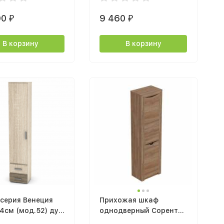
90
9 460
₽
₽
В корзину
В корзину
серия Венеция
Прихожая шкаф
34см (мод.52) дуб
однодверный Соренто
а светлый
600х2100х385мм дуб