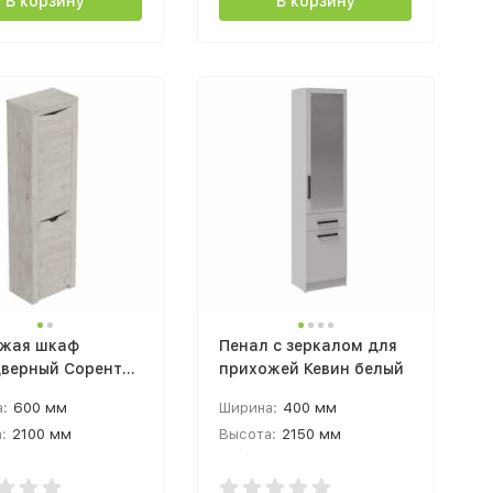
В корзину
В корзину
жая шкаф
Пенал с зеркалом для
верный Соренто
прихожей Кевин белый
100х385мм дуб
:
600 мм
Ширина:
400 мм
аций
:
2100 мм
Высота:
2150 мм
а:
385 мм
Глубина:
375 мм