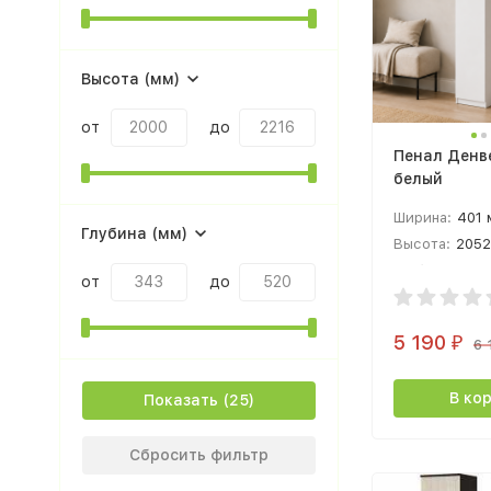
Высота (мм)
от
до
Пенал Денв
белый
Ширина:
401
Глубина (мм)
Высота:
2052
Глубина:
462
от
до
5 190
₽
6 
В ко
Показать
Сбросить фильтр