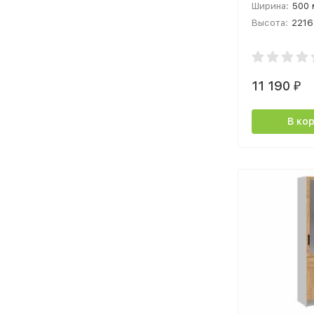
Ширина:
500
серый
Высота:
2216
Глубина:
506
11 190
₽
В ко