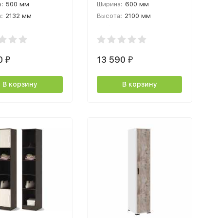
:
500 мм
Ширина:
600 мм
стирлинг
:
2132 мм
Высота:
2100 мм
а:
343 мм
Глубина:
385 мм
0
13 590
₽
₽
В корзину
В корзину