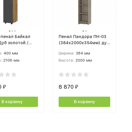
пенал Байкал
Пенал Пандора ПН-03
Дуб золотой /
(384x2000х354мм) дуб
рафит
смоки
:
400 мм
Ширина:
384 мм
:
2106 мм
Высота:
2000 мм
а:
464 мм
Глубина:
354 мм
0
8 870
₽
₽
В корзину
В корзину