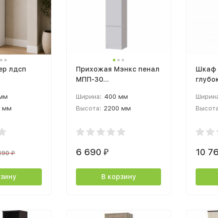
ер лдсп
Прихожая Мэнкс пенал
Шкаф 
МПП-30
глубо
(400х2200х400мм)
Венеци
 мм
Ширина:
400 мм
Ширина
лдсп белый
52см 
 мм
Высота:
2200 мм
Высота
светл
 мм
Глубина:
400 мм
Глубин
6 690
10 7
₽
190
₽
рзину
В корзину