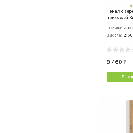
Пенал с зер
прихожей К
400х2150х
Ширина:
400
белый/дуб 
Высота:
2150
золотой
Глубина:
375
9 460
₽
В ко