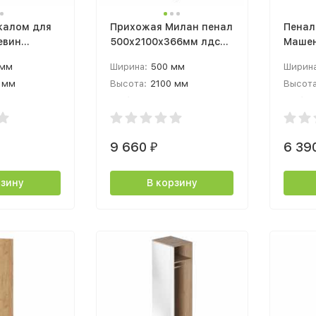
калом для
Прихожая Милан пенал
Пенал
евин
500х2100х366мм лдсп
Машен
375мм
Дуб Крафт Золотой /
белфо
 мм
Ширина:
500 мм
Ширина
крафт
Кашемир
 мм
Высота:
2100 мм
Высота
 мм
Глубина:
366 мм
Глубин
9 660
6 39
₽
рзину
В корзину