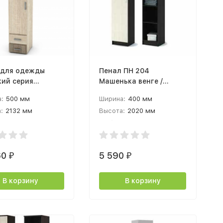
для одежды
Пенал ПН 204
кий серия
Машенька венге /
я (мод.51) глуб.
белфорт
:
500 мм
Ширина:
400 мм
дуб сонома
:
2132 мм
Высота:
2020 мм
ый
а:
520 мм
Глубина:
380 мм
60
5 590
₽
₽
В корзину
В корзину