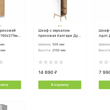
прихожей
Шкаф с зеркалом
Шкаф-
2150х375мм
прихожая Калгари Дуб
лдсп 
крафт
натуральный светлый /
мдф Г
 мм
Ширина:
505 мм
Ширина
Белый матовый
 мм
Высота:
2100 мм
Высота
 мм
Глубина:
390 мм
Глубин
14 690
7 99
₽
рзину
В корзину