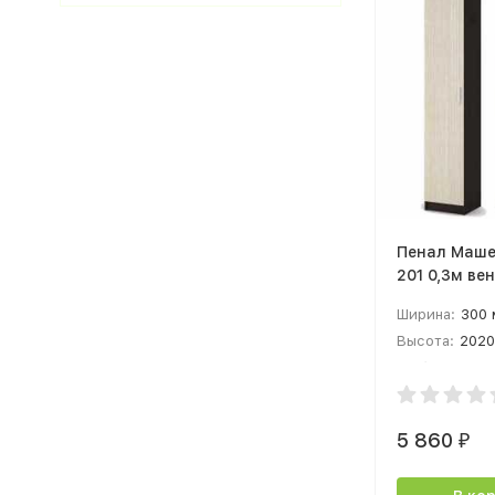
Пенал Маше
201 0,3м вен
белфорт
Ширина:
300
Высота:
2020
Глубина:
380
5 860
₽