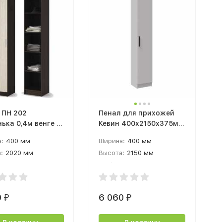
 ПН 202
Пенал для прихожей
ька 0,4м венге /
Кевин 400х2150х375мм
рт
белый
:
400 мм
Ширина:
400 мм
:
2020 мм
Высота:
2150 мм
а:
380 мм
Глубина:
375 мм
0
6 060
₽
₽