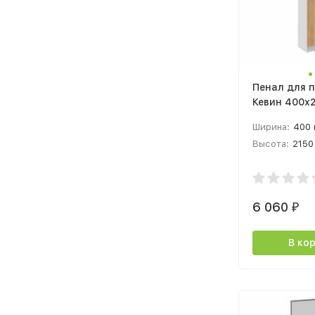
Пенал для 
Кевин 400х
белый/дуб 
Ширина:
400
золотой
Высота:
2150
Глубина:
375
6 060
₽
В ко