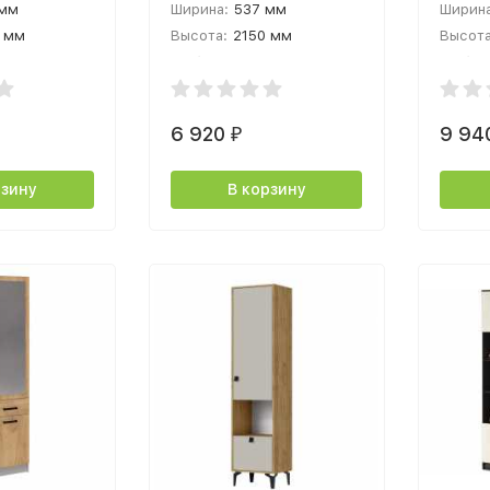
 мм
Ширина:
537 мм
Ширина
 мм
Высота:
2150 мм
Высота
 мм
Глубина:
355 мм
Глубин
6 920
9 94
₽
рзину
В корзину