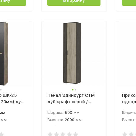
рзину
В корзину
ф ШК-25
Пенал Эдинбург СТМ
Прихо
370мм) дуб
дуб крафт серый /
однод
ф графит
железный камень
600х2
 мм
Ширина:
500 мм
Ширина
бониф
 мм
Высота:
2000 мм
Высота
 мм
Глубина:
350 мм
Глубин