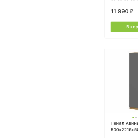
11 990
₽
В ко
Пенал Авин
500х2216х5
крафт золот