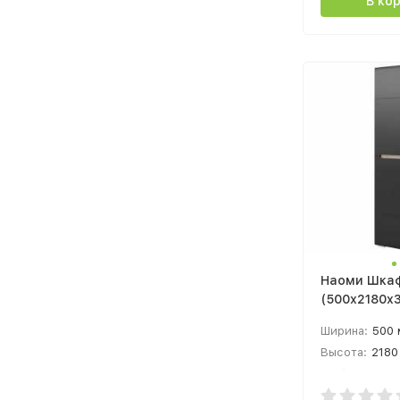
В ко
Наоми Шка
(500х2180х
каньон / мд
Ширина:
500
Высота:
2180
Глубина:
370