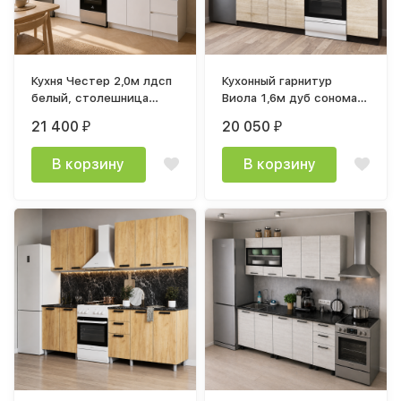
Кухня Честер 2,0м лдсп
Кухонный гарнитур
белый, столешница
Виола 1,6м дуб сонома,
38мм дуб кера
дуб венге
21 400
20 050
₽
₽
В корзину
В корзину