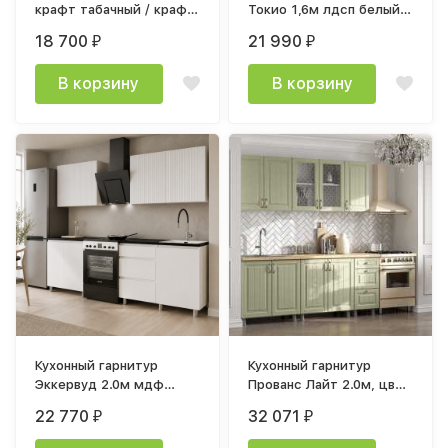
крафт табачный / крафт
Токио 1,6м лдсп белый
белый (столешница не
текстурный,
18 700
21 990
₽
₽
входит в комплект)
столешница тростник
В корзину
В корзину
Кухонный гарнитур
Кухонный гарнитур
Эккервуд 2.0м мдф
Прованс Лайт 2.0м, цвет
белый / лдсп белый
каркаса белый, фасад
22 770
32 071
₽
₽
МДФ фисташковый, дуб
сонома