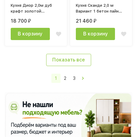
Кухня Диор 2,0м дуб
Кухня Сканди 2,0 м
крафт золотой
Вариант 1 бетон пайн
(столешница не входит
светлый
18 700
21 460
₽
₽
в комплект)
В корзину
В корзину
Показать все
1
2
3