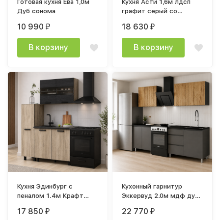
Готовая кухня Ева 1,0м
Кухня Асти 1,6м лдсп
Дуб сонома
графит серый со
столешницей 38 мм
10 990
18 630
₽
₽
1200+400 Дуб Кера
В корзину
В корзину
Кухня Эдинбург с
Кухонный гарнитур
пеналом 1.4м Крафт
Эккервуд 2.0м мдф дуб
серый / железный
торонто / лдсп графит
17 850
22 770
₽
₽
камень, крафт серый