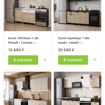
Кухня Айсбери 1,2м
Кухня Эдинбург 1.6м
белый / сонома /
крафт серый /
столешница 0,7м
железный камень,
13 490
20 590
₽
₽
антарес
крафт серый
В корзину
В корзину