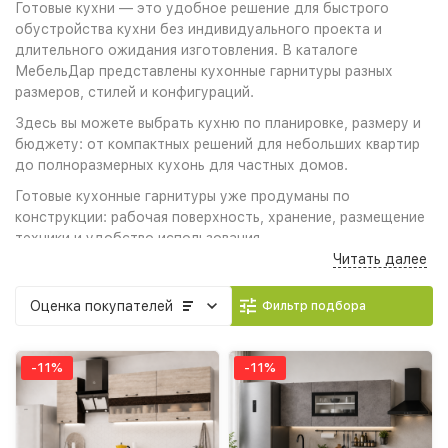
Готовые кухни — это удобное решение для быстрого
обустройства кухни без индивидуального проекта и
длительного ожидания изготовления. В каталоге
МебельДар представлены кухонные гарнитуры разных
размеров, стилей и конфигураций.
Здесь вы можете выбрать кухню по планировке, размеру и
бюджету: от компактных решений для небольших квартир
до полноразмерных кухонь для частных домов.
Готовые кухонные гарнитуры уже продуманы по
конструкции: рабочая поверхность, хранение, размещение
техники и удобство использования.
Читать далее
ДЛЯ КОГО ЭТА КАТЕГОРИЯ
✔ для квартир
Оценка
покупателей
Фильтр подбора
✔ для студий
✔ для частных домов
✔ для дачи
-11%
-11%
✔ для арендуемого жилья
ЧТО В КАТАЛОГЕ
✔ прямые кухни