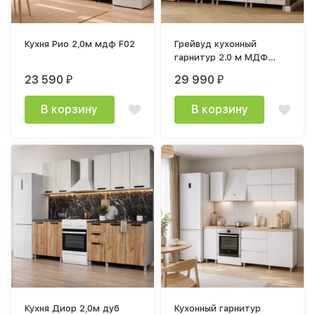
✔ по типу планировки
Подберите готовую кухню прямо сейчас и получите
Кухня Рио 2,0м мдф F02
Грейвуд кухонный
решение, которое можно установить сразу после
гарнитур 2.0 м МДФ
доставки.
(без столешниц) Дуб
23 590
29 990
₽
₽
кремовый
В корзину
В корзину
Кухня Диор 2,0м дуб
Кухонный гарнитур