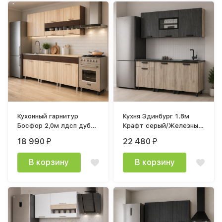
Кухонный гарнитур
Кухня Эдинбург 1.8м
Босфор 2,0м лдсп дуб
Крафт серый/Железный
сонома
камень, Крафт серый
18 990
22 480
₽
₽
В корзину
В корзину