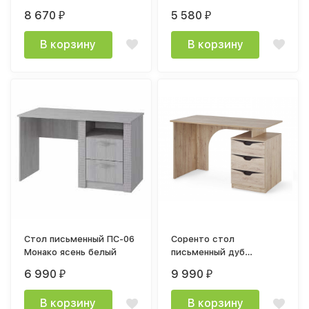
1353х735х600мм гикори
(1152*758*500мм) лдсп
8 670
5 580
₽
₽
рокфорд темный /
белый
белый снег
В корзину
В корзину
Стол письменный ПС-06
Соренто стол
Монако ясень белый
письменный дуб
бонифаций
6 990
9 990
₽
₽
В корзину
В корзину