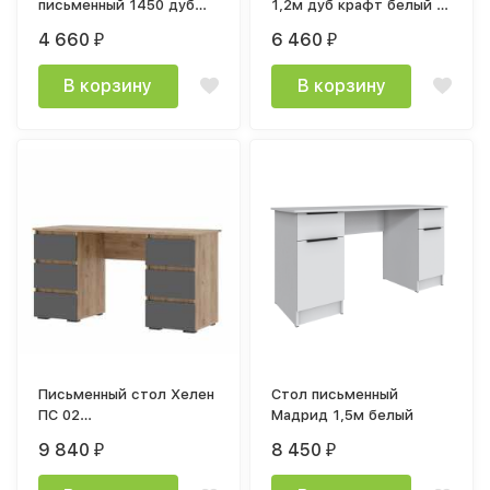
письменный 1450 дуб
1,2м дуб крафт белый /
крафт золотой / белый
дуб крафт серый
4 660
6 460
₽
₽
В корзину
В корзину
Письменный стол Хелен
Стол письменный
ПС 02
Мадрид 1,5м белый
(1420х730х500мм)
9 840
8 450
₽
₽
Стендмебель дуб
золотой / графит