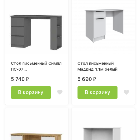
Стол письменный Симпл
Стол письменный
ПС-07
Мадрид 1,1м белый
(1152*758*500мм) лдсп
5 740
5 690
₽
₽
графит
В корзину
В корзину