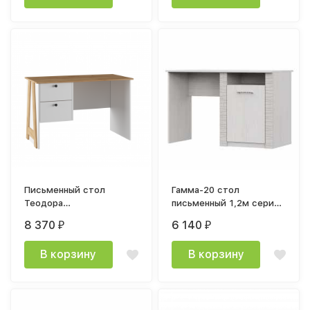
Письменный стол
Гамма-20 стол
Теодора
письменный 1,2м серия
1205х750х605мм дуб
4 ясень анкор светлый
8 370
6 140
₽
₽
крафт / белый
В корзину
В корзину