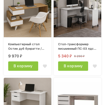
Компьютерный стол
Стол-трансформер
Остин дуб бунратти /
письменный ПС-03 лдсп
белый
белый
9 970
5 340
6 290
₽
₽
₽
В корзину
В корзину