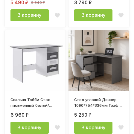
5 490
3 790
5 940
₽
₽
₽
В корзину
В корзину
Спальня Тэбби Стол
Стол угловой Денвер
письменный белый/
1090*754*836мм Графит
графит серый
серый
6 960
5 250
₽
₽
В корзину
В корзину