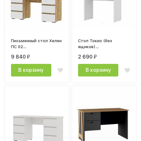
Письменный стол Хелен
Стол Токио (без
ПС 02
ящиков)
(1420х730х500мм)
750х750х520мм лдсп
9 840
2 690
₽
₽
Стендмебель дуб
белый текстурный
золотой / белый
В корзину
В корзину