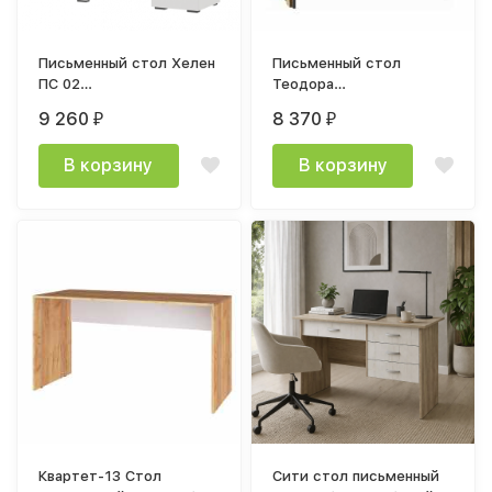
Письменный стол Хелен
Письменный стол
ПС 02
Теодора
(1420х730х500мм)
1205х750х605мм дуб
9 260
8 370
₽
₽
Стендмебель
крафт / графит
В корзину
В корзину
Квартет-13 Стол
Сити стол письменный