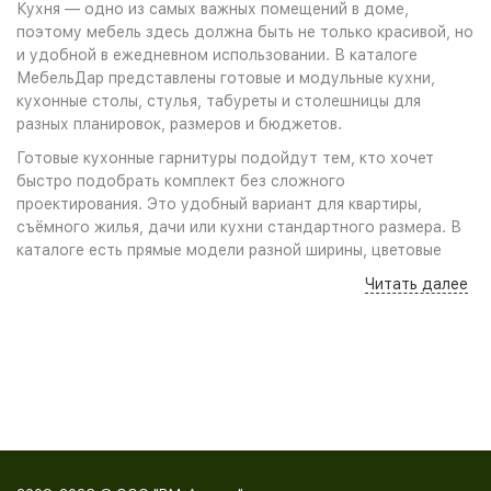
Кухня — одно из самых важных помещений в доме,
поэтому мебель здесь должна быть не только красивой, но
и удобной в ежедневном использовании. В каталоге
МебельДар представлены готовые и модульные кухни,
кухонные столы, стулья, табуреты и столешницы для
разных планировок, размеров и бюджетов.
Готовые кухонные гарнитуры подойдут тем, кто хочет
быстро подобрать комплект без сложного
проектирования. Это удобный вариант для квартиры,
съёмного жилья, дачи или кухни стандартного размера. В
каталоге есть прямые модели разной ширины, цветовые
сочетания под светлый и тёмный интерьер, а также
Читать далее
практичные решения для небольших помещений.
Модульные кухни удобны тем, что позволяют собрать
комплект под конкретную комнату. Можно подобрать
нижние и верхние модули, шкафы под мойку, рабочие
столы, пеналы, навесные секции и другие элементы. Такой
формат особенно полезен, если помещение
нестандартное, нужно учесть расположение плиты, мойки,
холодильника или оставить больше места под рабочую