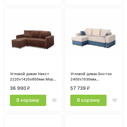
Угловой диван Некст
Угловой диван Бостон
2220х1420х850мм Мора
2400х1530мм
темно-коричневый /
СТАНДАРТ торонто
36 990
57 739
₽
₽
Мора бежевый
бежевый / Тороно
голубой
В корзину
В корзину