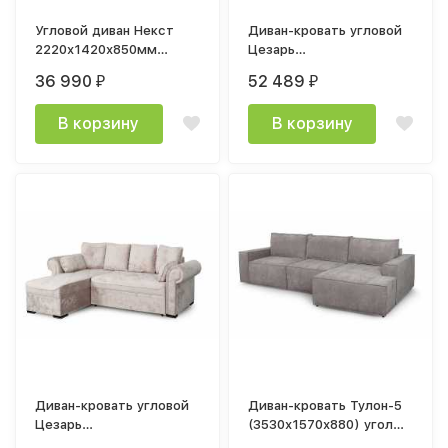
Угловой диван Некст
Диван-кровать угловой
2220х1420х850мм
Цезарь
Торонто зеленый /
2600х1530х860мм
36 990
52 489
₽
₽
Альба мята
велюр Лана Синий
В корзину
В корзину
Диван-кровать угловой
Диван-кровать Тулон-5
Цезарь
(3530х1570х880) угол
2600х1530х860мм
правый велюр Торонто