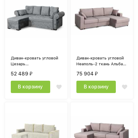
Диван-кровать угловой
Диван-кровать угловой
Цезарь
Неаполь-2 ткань Альба
2600х1530х860мм
светло-коричневый угол
52 489
75 904
₽
₽
велюр Тиффани серый
Правый
В корзину
В корзину