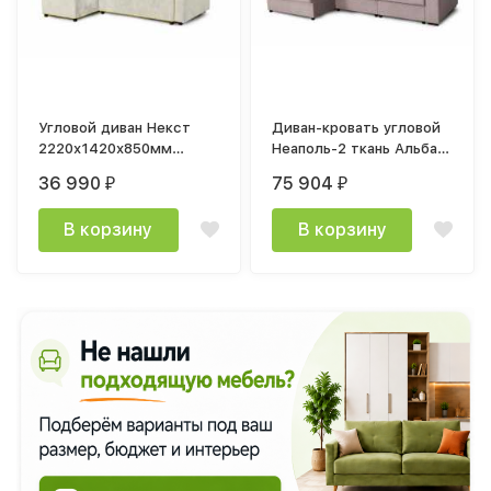
Угловой диван Некст
Диван-кровать угловой
2220х1420х850мм
Неаполь-2 ткань Альба
Альба бежевый / Мора
светло-коричневый угол
36 990
75 904
₽
₽
горчица
Левый
В корзину
В корзину