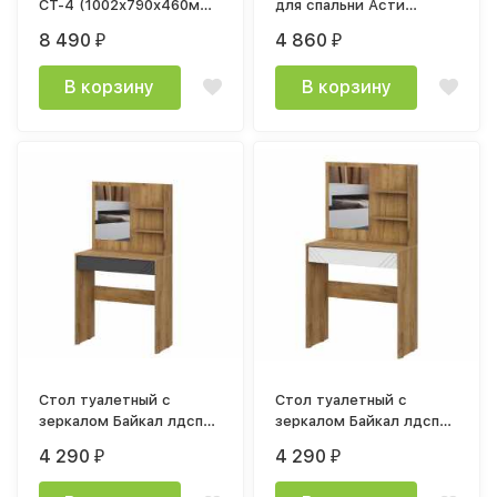
СТ-4 (1002х790х460мм)
для спальни Асти
дуб каньон / мдф
900х750х425мм белый
8 490
4 860
₽
₽
графит
В корзину
В корзину
Стол туалетный с
Стол туалетный с
зеркалом Байкал лдсп
зеркалом Байкал лдсп
Дуб Золотой / мдф
(SAFE) Дуб Золотой /
4 290
4 290
₽
₽
Графит
Белый матовый МР