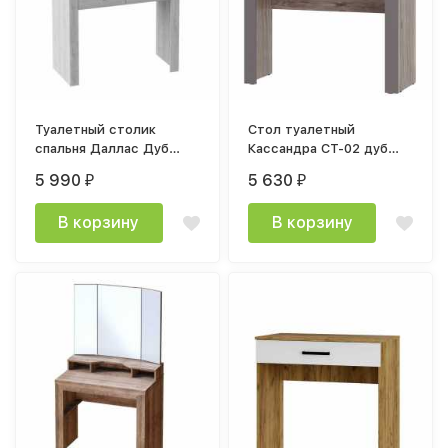
Туалетный столик
Стол туалетный
спальня Даллас Дуб
Кассандра СТ-02 дуб
Винтерберг / Таксония
смоки/дуб смоки, MF-14
5 990
5 630
₽
₽
В корзину
В корзину