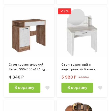
-17%
Стол косметический
Стол туалетный с
Вегас 900x850x434 дуб
надстройкой Мальта
крафт табачный / дуб
дуб винтерберг
4 840
5 980
7 190
₽
₽
₽
крафт белый
В корзину
В корзину