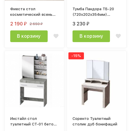
Фиеста стол
Тумба Пандора ТБ-20
косметический ясень
(720х202х354мм)
шимо темный / ясень
кашемир / айриш MF-03
2 190
3 230
2 650
₽
₽
₽
шимо светлый
В корзину
В корзину
-15%
Инстайл стол
Соренто Туалетный
туалетный СТ-01 бетон /
столик дуб бонифаций
белый