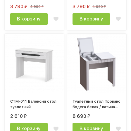
3 790
3 790
4 990
4 990
₽
₽
₽
₽
В корзину
В корзину
СТМ-011 Валенсия стол
Туалетный стол Прованс
туалетный
бодега белая / патина
премиум
2 610
8 690
₽
₽
В корзину
В корзину