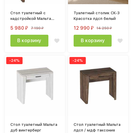
Стол туалетный с
Туалетный столик СК-3
надстройкой Мальта
Красотка лдсп белый
лдсп / мдф таксония
5 980
12 990
7 190
14 250
₽
₽
₽
₽
В корзину
В корзину
-24%
-24%
Стол туалетный Мальта
Стол туалетный Мальта
дуб винтерберг
лдсп / мдф таксония