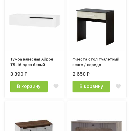
Тумба навесная Айрон
Фиеста стол туалетный
ТБ-16 лдсп белый
венге / лоредо
3 390
2 650
₽
₽
В корзину
В корзину