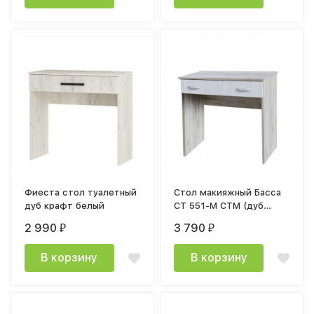
Фиеста стол туалетный
Стол макияжный Басса
дуб крафт белый
СТ 551-М СТМ (дуб
крафт белый/дуб крафт
2 990
3 790
₽
₽
серый)
В корзину
В корзину