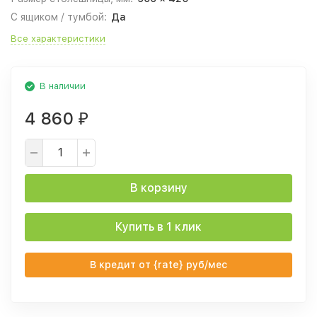
С ящиком / тумбой:
Да
Все характеристики
В наличии
4 860
₽
В корзину
Купить в 1 клик
В кредит от {rate} руб/мес