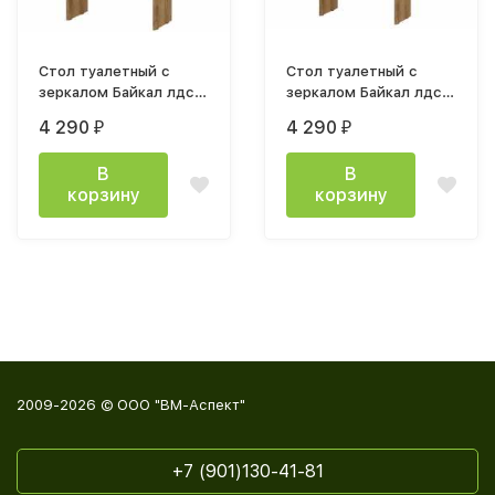
Стол туалетный с
Стол туалетный с
зеркалом Байкал лдсп
зеркалом Байкал лдсп
(SAFE) Дуб Золотой /
Дуб Золотой / мдф
4 290
4 290
₽
₽
Белый матовый МР
Графит
В
В
корзину
корзину
2009-2026 © ООО "ВМ-Аспект"
+7 (901)130-41-81