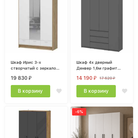
Шкаф Ирис 3-х
Шкаф 4х дверный
створчатый с зеркалом
Денвер 1,6м графит
ШК-03, Белый шагрень,
серый
19 830
14 190
17 620
₽
₽
₽
Дуб крафт золотой
В корзину
В корзину
-6%