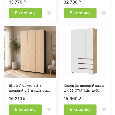
13 770
32 730
₽
₽
В корзину
В корзину
Шкаф Людмила 3-х
Хелен 3х дверный шкаф
дверный с 2-я ящиками
ШК 06 СТМ 1,2м дуб
венге / дуб молочный
крафт золото / белый
16 210
15 660
₽
₽
В корзину
В корзину