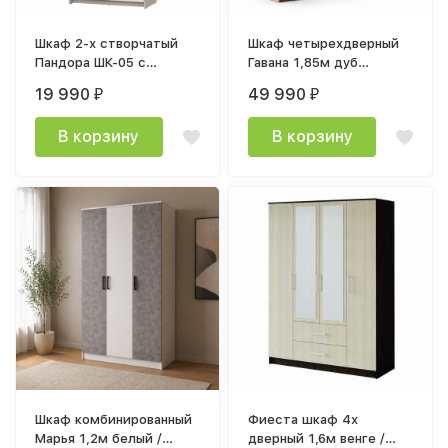
Шкаф 2-х створчатый
Шкаф четырехдверный
Пандора ШК-05 с
Гавана 1,85м дуб
зеркальными створками
натуральный светлый /
19 990
49 990
₽
₽
(1012х2300х515мм)
светло-серый софт
лдсп кашемир / зеркало
В корзину
В корзину
Шкаф комбинированный
Фиеста шкаф 4х
Марья 1,2м белый /
дверный 1,6м венге /