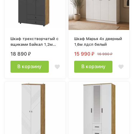
Шкаф трехстворчатый с
Шкаф Марья 4х дверный
ящиками Байкал 1,2м
1,6м лдсп белый
лдсп Дуб Золотой /
18 890
15 990
16 990
₽
₽
₽
мдф Графит
В корзину
В корзину