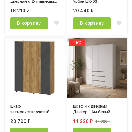
дверный с 2-я ящиками
Урбан ШК-03
ясень шимо темный /
(1000х2293х510мм) дуб
16 210
20 440
₽
₽
шимо светлый
смоки / кашемир
В корзину
В корзину
-19%
Шкаф
Шкаф 4х дверный
четырехстворчатый
Денвер 1,6м белый
Байкал 1,6м лдсп Дуб
20 790
14 220
17 620
₽
₽
₽
Золотой / мдф Графит