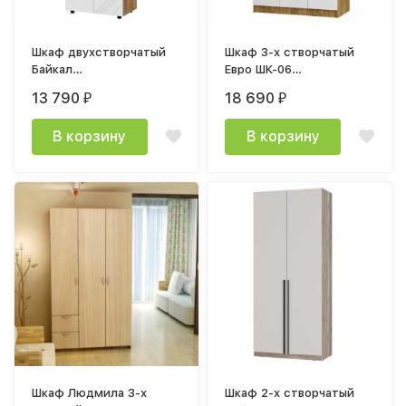
Шкаф двухстворчатый
Шкаф 3-х створчатый
Байкал
Евро ШК-06
(800х2106х464мм) лдсп
(1200х2216х614мм) дуб
13 790
18 690
₽
₽
(SAFE) Дуб Золотой /
крафт / белый
Белый матовый МР
В корзину
В корзину
Шкаф Людмила 3-х
Шкаф 2-х створчатый