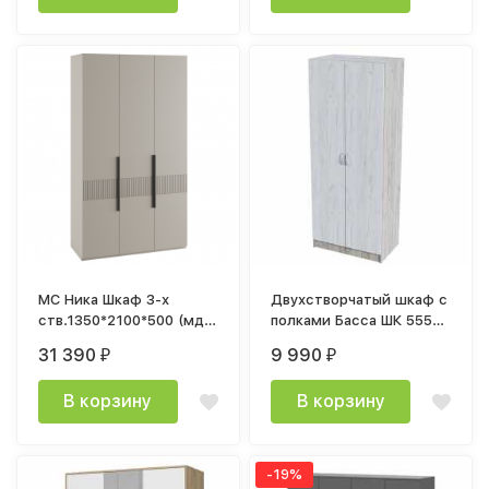
МС Ника Шкаф 3-х
Двухстворчатый шкаф с
ств.1350*2100*500 (мдф
полками Басса ШК 555
бежевый мат-05 / лдсп
СТМ 800х2020х506мм
31 390
9 990
₽
₽
кашемир)
дуб крафт белый/дуб
крафт серый
В корзину
В корзину
-19%