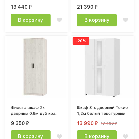
ателье светлое
лоредо
13 440
21 390
₽
₽
В корзину
В корзину
-20%
Фиеста шкаф 2х
Шкаф 3-х дверный Токио
дверный 0,8м дуб крафт
1,2м белый текстурный
белый
9 350
13 990
17 490
₽
₽
₽
В корзину
В корзину