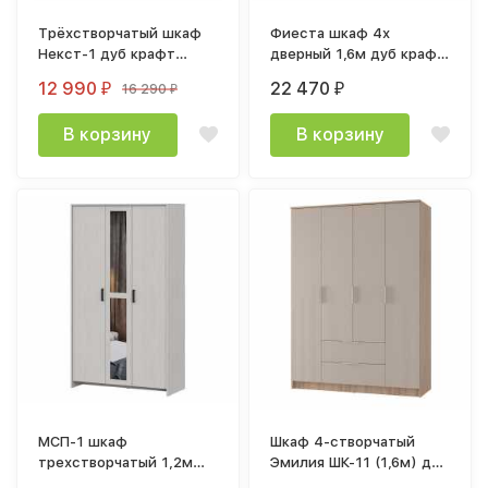
Трёхстворчатый шкаф
Фиеста шкаф 4х
Некст-1 дуб крафт
дверный 1,6м дуб крафт
золото / белый
белый
12 990
22 470
16 290
₽
₽
₽
В корзину
В корзину
МСП-1 шкаф
Шкаф 4-створчатый
трехстворчатый 1,2м
Эмилия ШК-11 (1,6м) дуб
ясень анкор светлый
смоки / мдф айриш