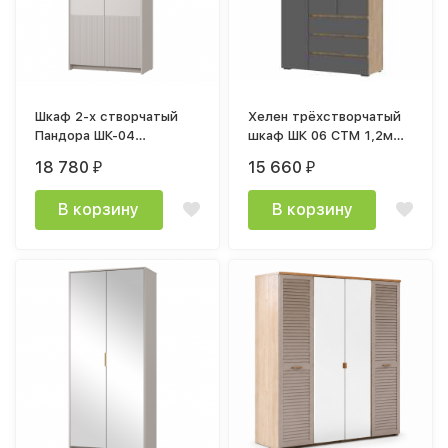
Шкаф 2-х створчатый
Хелен трёхстворчатый
Пандора ШК-04
шкаф ШК 06 СТМ 1,2м
(1012х2300х515мм)
дуб крафт золото /
18 780
15 660
₽
₽
лдсп кашемир / мдф
графит
айриш MF03
В корзину
В корзину