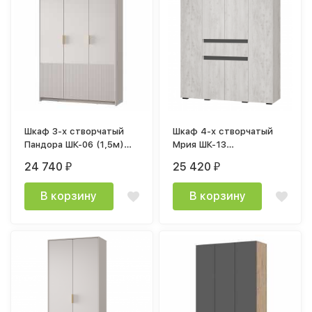
Шкаф 3-х створчатый
Шкаф 4-х створчатый
Пандора ШК-06 (1,5м)
Мрия ШК-13
кашемир / мдф айриш
(1602х2052х510мм)
24 740
25 420
₽
₽
MF-03
бетон пайн светлый,
графит, бетон пайн
В корзину
В корзину
светлый