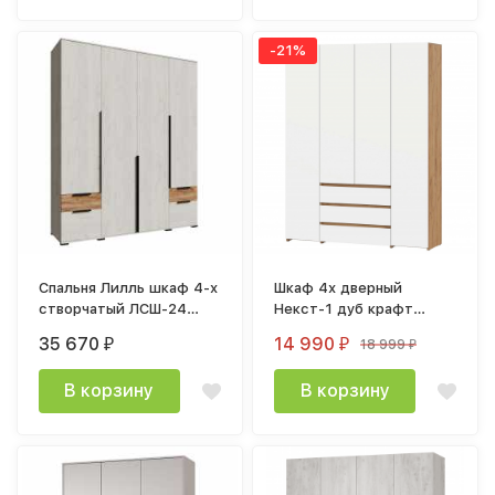
-21%
Спальня Лилль шкаф 4-х
Шкаф 4х дверный
створчатый ЛСШ-24
Некст-1 дуб крафт
2000х24000х542мм дуб
золото / белый
35 670
14 990
18 999
₽
₽
₽
крафт белый / крафт
табачный
В корзину
В корзину