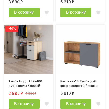
3 830
5 610
₽
₽
тиснением
В корзину
В корзину
-40%
Тумба Норд Т3Я-400
Квартет-13 Тумба дуб
дуб сонома / белый
крафт золотой / графит
серый
2 990
5 610
4 990
₽
₽
₽
В корзину
В корзину