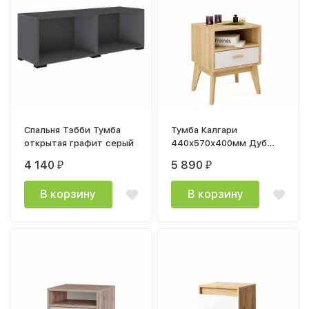
Спальня Тэбби Тумба
Тумба Калгари
открытая графит серый
440х570х400мм Дуб
натуральный светлый /
4 140
5 890
₽
₽
Белый матовый
В корзину
В корзину