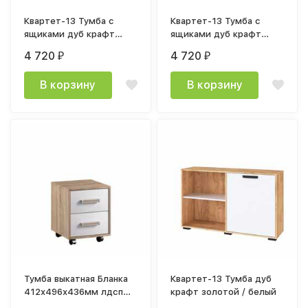
Квартет-13 Тумба с
Квартет-13 Тумба с
ящиками дуб крафт
ящиками дуб крафт
золотой / графит серый
золотой / белый
4 720
4 720
₽
₽
В корзину
В корзину
Тумба выкатная Бланка
Квартет-13 Тумба дуб
412х496х436мм лдсп
крафт золотой / белый
дуб сонома / белый с