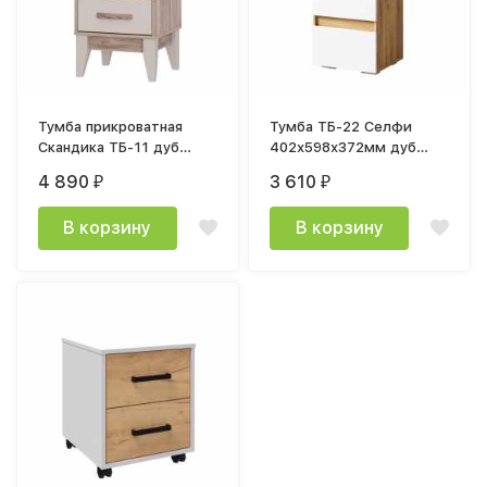
Тумба прикроватная
Тумба ТБ-22 Селфи
Скандика ТБ-11 дуб
402х598х372мм дуб
смоки / кашемир
крафт / белый глянец
4 890
3 610
₽
₽
В корзину
В корзину