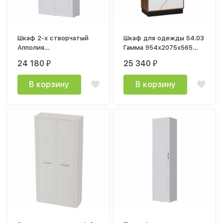
Шкаф 2-х створчатый
Шкаф для одежды 54.03
Апполия
Гамма 954х2075х565
1000x2100x400мм лдсп
таксония / ПВХ белый
24 180
25 340
₽
₽
древесные поры / мдф
пвх белый дуб
В корзину
В корзину