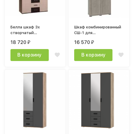
Белла шкаф 3х
Шкаф комбинированный
створчатый
СШ-1 для
1200х2120х470мм венге
гостиной София 912х2212х3
18 720
16 570
₽
₽
/ дуб атланта
дуб крафт белый
В корзину
В корзину