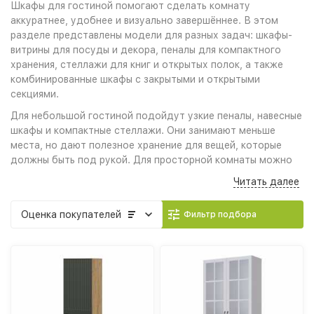
Шкафы для гостиной помогают сделать комнату
аккуратнее, удобнее и визуально завершённее. В этом
разделе представлены модели для разных задач: шкафы-
витрины для посуды и декора, пеналы для компактного
хранения, стеллажи для книг и открытых полок, а также
комбинированные шкафы с закрытыми и открытыми
секциями.
Для небольшой гостиной подойдут узкие пеналы, навесные
шкафы и компактные стеллажи. Они занимают меньше
места, но дают полезное хранение для вещей, которые
должны быть под рукой. Для просторной комнаты можно
выбрать более вместительный шкаф, витрину или
Читать далее
комбинированную модель, которая дополнит ТВ-зону,
модульную гостиную или уже имеющийся комплект
Оценка
покупателей
Фильтр подбора
мебели.
В ассортименте есть шкафы в светлых, тёмных и древесных
оттенках: белый, венге, дуб крафт, ясень, белфорт и другие
популярные цвета. Такие варианты легко подобрать под
современный интерьер, классическую гостиную, квартиру-
студию, комнату отдыха или загородный дом.