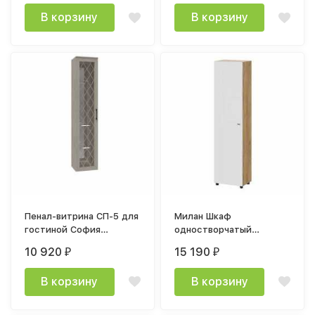
премиум
премиум
В корзину
В корзину
Пенал-витрина СП-5 для
Милан Шкаф
гостиной София
одностворчатый
360х1800х355мм дуб крафт белый
551х2200х398мм Дуб
10 920
15 190
₽
₽
Золотой/Белый Матовый
В корзину
В корзину