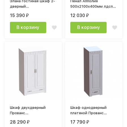
Элана гостиная шкаф 2-
Пенал Апполия
дверный
500x2100x400мм лдсп
1010х2085х410мм
древесные поры / мдф
15 390
12 030
₽
₽
бодега белая
пвх белый дуб
В корзину
В корзину
Шкаф двухдверный
Шкаф однодверный
Прованс
платяной Прованс
1070х1970х590мм
602х1970х590 мм
28 290
17 790
₽
₽
бодега белая / патина
Бодега белая / Патина