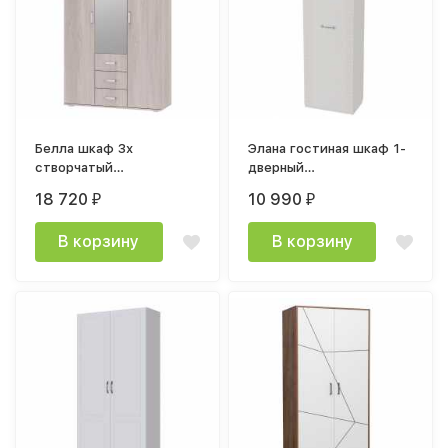
Белла шкаф 3х
Элана гостиная шкаф 1-
створчатый
дверный
1200х2120х470мм ясень
585х2085х410мм бодега
18 720
10 990
₽
₽
белый
белая
В корзину
В корзину