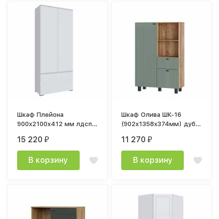
Шкаф Плейона
Шкаф Олива ШК-16
900x2100x412 мм лдсп
(902х1358х374мм) дуб
белый
каньон / мдф MF12
15 220
11 270
₽
₽
эвкалипт софт
В корзину
В корзину