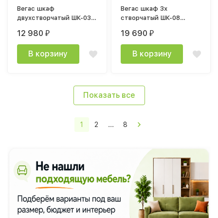
Вегас шкаф
Вегас шкаф 3х
двухстворчатый ШК-03
створчатый ШК-08
(800х2120х470мм) дуб
(1200х2120х470мм) дуб
12 980
19 690
₽
₽
каньон / графит
каньон / графит
В корзину
В корзину
Показать все
1
2
...
8