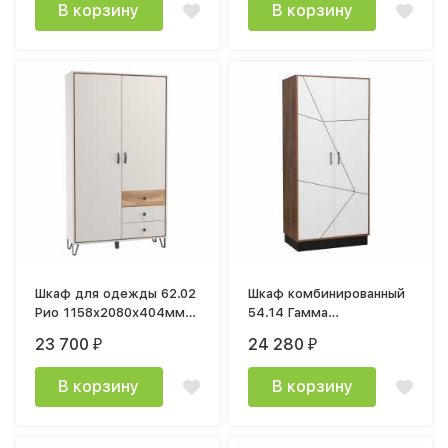
В корзину
В корзину
Шкаф для одежды 62.02
Шкаф комбинированный
Рио 1158х2080х404мм
54.14 Гамма
кашемир / дуб каньон /
954х2075х360мм
23 700
24 280
₽
₽
ДВПО белый
(таксония / черный / ПВХ
белый)
В корзину
В корзину