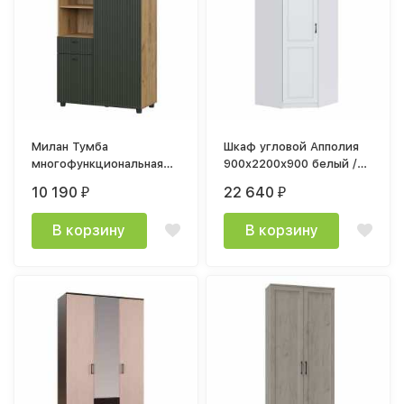
Милан Тумба
Шкаф угловой Апполия
многофункциональная
900x2200x900 белый /
900х1286х416мм Дуб
белый дуб
10 190
22 640
₽
₽
Золотой/Олива софт
В корзину
В корзину