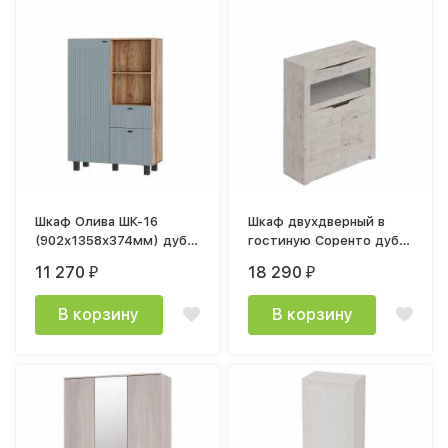
Шкаф Олива ШК-16
Шкаф двухдверный в
(902х1358х374мм) дуб
гостиную Соренто дуб
каньон / мдф MF11
бонифаций
11 270
18 290
₽
₽
шарли бриз
В корзину
В корзину