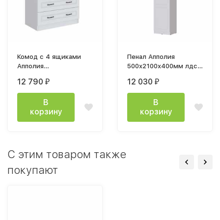
Комод с 4 ящиками
Пенал Апполия
Апполия
500x2100x400мм лдсп
802x873x435мм белый
древесные поры / мдф
12 790
12 030
₽
₽
/ белый дуб
пвх белый дуб
В
В
корзину
корзину
C этим товаром также
покупают