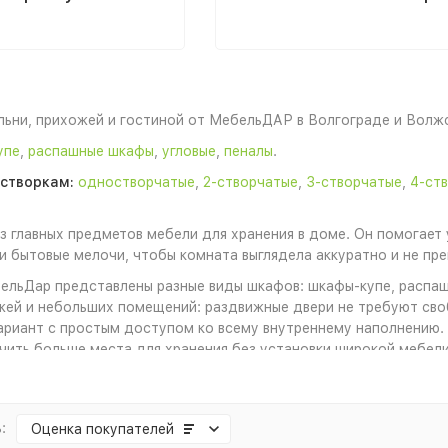
ьни, прихожей и гостиной от МебельДАР в Волгограде и Волжс
упе
,
распашные шкафы
,
угловые
,
пеналы
.
створкам:
одностворчатые
,
2-створчатые
,
3-створчатые
,
4-ст
 главных предметов мебели для хранения в доме. Он помогает 
и бытовые мелочи, чтобы комната выглядела аккуратно и не пр
ельДар представлены разные виды шкафов: шкафы-купе, распа
ожей и небольших помещений: раздвижные двери не требуют св
ариант с простым доступом ко всему внутреннему наполнению.
чить больше места для хранения без установки широкой мебели
ще выбирают вместительные шкафы для одежды, белья и сезонн
и аксессуаров. В детской комнате шкаф помогает организовать
можно использовать для текстиля, документов, посуды, декора
:
Оценка
покупателей