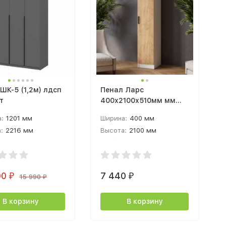
ШК-5 (1,2м) лдсп
Пенал Ларс
т
400х2100х510мм мм
белый / дуб крафт
:
1201 мм
Ширина:
400 мм
золотой
:
2216 мм
Высота:
2100 мм
а:
506 мм
Глубина:
510 мм
90
7 440
₽
₽
15 990
₽
В корзину
В корзину