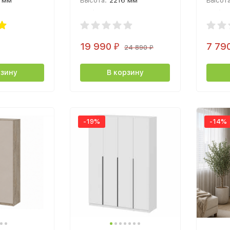
 мм
Высота:
2216 мм
Высота
 мм
Глубина:
506 мм
Глубин
19 990
7 79
₽
24 890
₽
рзину
В корзину
-19%
-14%