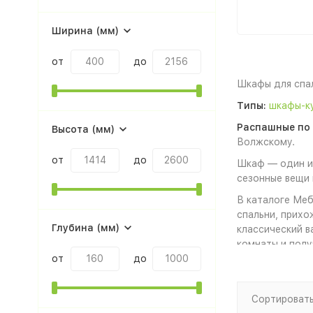
Ширина (мм)
от
до
Шкафы для спал
Типы:
шкафы-к
Распашные по 
Высота (мм)
Волжскому.
от
до
Шкаф — один из
сезонные вещи 
В каталоге Меб
спальни, прих
Глубина (мм)
классический в
комнаты и полу
от
до
Для спальни ча
одежды, обуви 
гостиной шкаф 
Сортировать