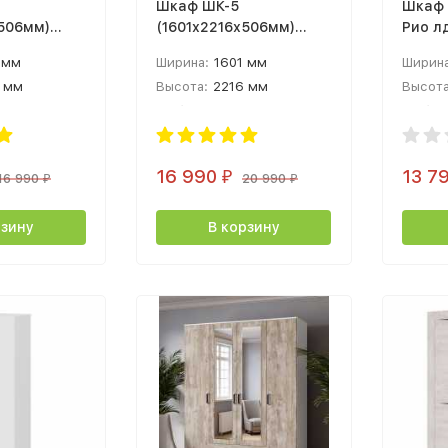
Шкаф ШК-5
Шкаф 
х506мм)
(1601х2216х506мм)
Рио л
й /
лдсп белое дерево
соном
 мм
Ширина:
1601 мм
Ширина
 мм
Высота:
2216 мм
Высота
 мм
Глубина:
506 мм
Глубин
16 990
13 7
₽
16 990
20 990
₽
₽
рзину
В корзину