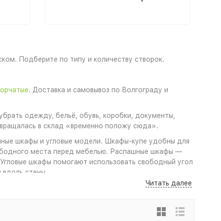
ком. Подберите по типу и количеству створок.
ворчатые
. Доставка и самовывоз по Волгограду и
убрать одежду, бельё, обувь, коробки, документы,
евращалась в склад «временно положу сюда».
шные шкафы и угловые модели. Шкафы-купе удобны для
ободного места перед мебелью. Распашные шкафы —
 Угловые шкафы помогают использовать свободный угол
 вдоль стены.
Читать далее
ых вещей. В прихожей важны модели для верхней
 хранение одежды, школьных вещей и игрушек. В
 и повседневных предметов.