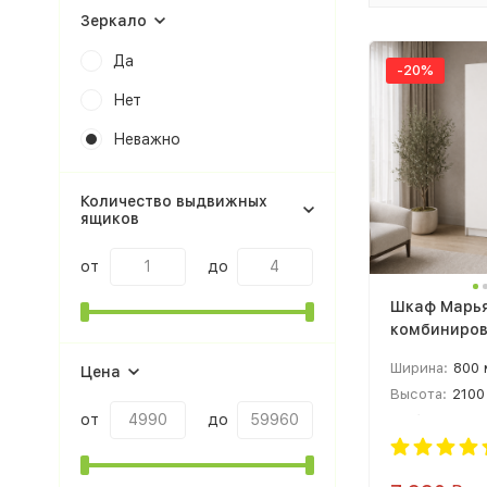
При выборе шка
Зеркало
штанга, для бе
светлыми фасад
Да
-20%
шкаф с несколь
Нет
В ассортименте
другие популяр
Неважно
После оформлен
Количество выдвижных
Дополнител
ящиков
Шкафы-купе эко
от
до
Распашные шка
Шкаф Марь
комбиниров
Угловые шкафы 
лдсп белый
Модели с зерка
Ширина:
800
Цена
Высота:
2100
Шкафы с полкам
от
до
Глубина:
510
«Как выбра