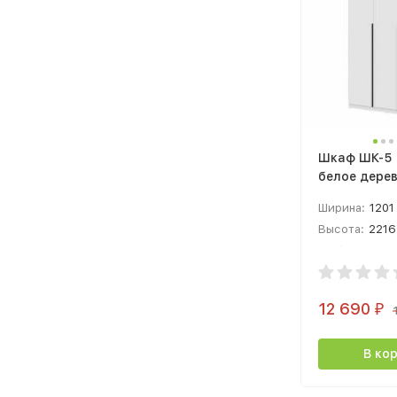
Шкаф ШК-5 (
белое дере
Ширина:
1201
Высота:
2216
Глубина:
506
12 690
₽
В ко