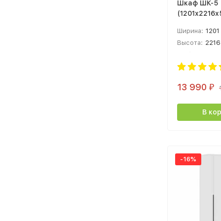
Шкаф ШК-5
(1201х2216
лдсп эндгре
Ширина:
1201
меландж
Высота:
2216
Глубина:
506
13 990
₽
В ко
-16%