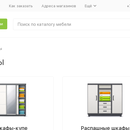
т
Как заказать
Адреса магазинов
Ещё
+
ли
ы
ы
кафы-купе
Распашные шкафы