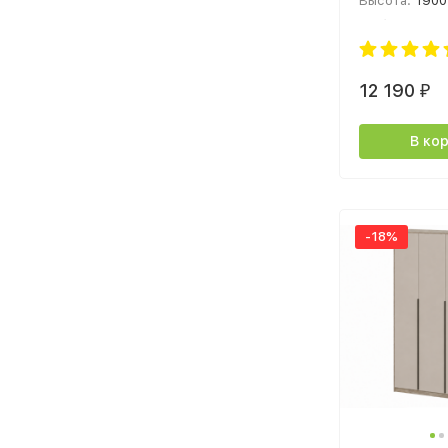
Высота:
1900
Глубина:
514
12 190
₽
В ко
-18%