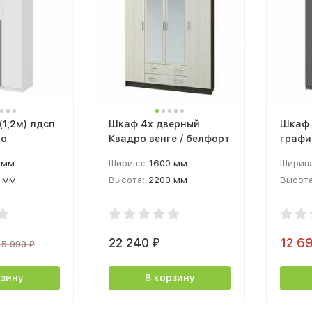
1,2м) лдсп
Шкаф 4х дверный
Шкаф 
во
Квадро венге / белфорт
графи
 мм
Ширина:
1600 мм
Ширина
 мм
Высота:
2200 мм
Высота
 мм
Глубина:
496 мм
Глубин
22 240
12 6
₽
15 990
₽
рзину
В корзину