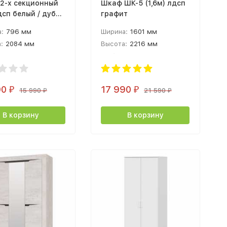
2-х секционный
Шкаф ШК-5 (1,6м) лдсп
дсп белый / дуб
графит
а
:
796 мм
Ширина:
1601 мм
:
2084 мм
Высота:
2216 мм
а:
520 мм
Глубина:
506 мм
90
17 990
₽
₽
15 990
21 590
₽
₽
В корзину
В корзину