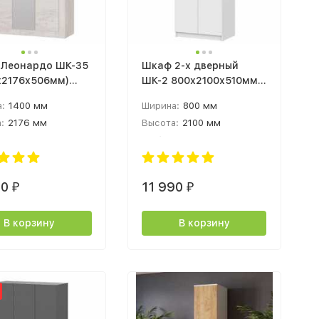
Леонардо ШК-35
Шкаф 2-х дверный
х2176х506мм)
ШК-2 800х2100х510мм
 пайн светлый /
лдсп белый текстурный
:
1400 мм
Ширина:
800 мм
т
:
2176 мм
Высота:
2100 мм
а:
506 мм
Глубина:
510 мм
30
11 990
₽
₽
В корзину
В корзину