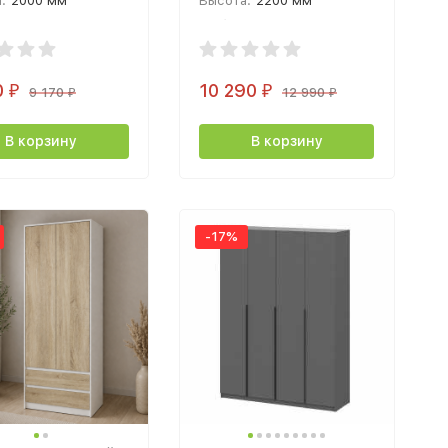
:
2000 мм
Высота:
2200 мм
а:
480 мм
Глубина:
506 мм
0
10 290
₽
₽
9 170
12 990
₽
₽
В корзину
В корзину
-17%