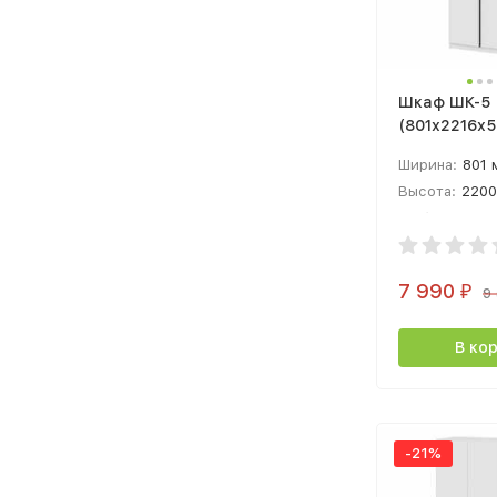
Шкаф ШК-5
(801х2216х506
белое дере
Ширина:
801 
Высота:
2200
Глубина:
506
7 990
₽
9
В ко
-21%