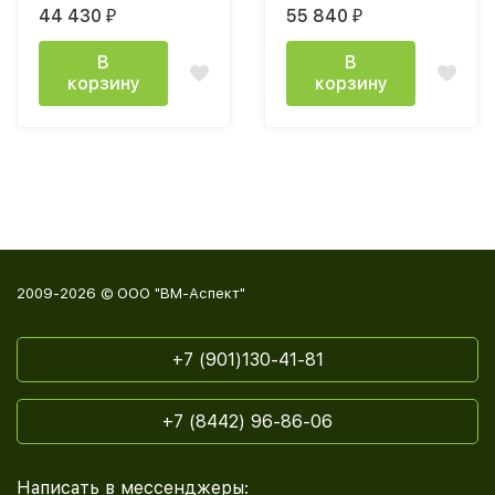
камень / мрамор
44 430
55 840
₽
₽
черный, черный / ПВХ
серый камень
В
В
корзину
корзину
2009-2026 © ООО "ВМ-Аспект"
+7 (901)130-41-81
+7 (8442) 96-86-06
Написать в мессенджеры: