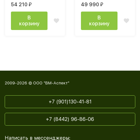
(h2400) дуб золотой /
(h2400) белый / ПВХ
54 210
49 990
₽
₽
ПВХ темно-зеленый /
белый / профиль:
профиль золото
SCPM золото
В
В
корзину
корзину
2009-2026 © ООО "ВМ-Аспект"
+7 (901)130-41-81
+7 (8442) 96-86-06
Написать в мессенджеры: