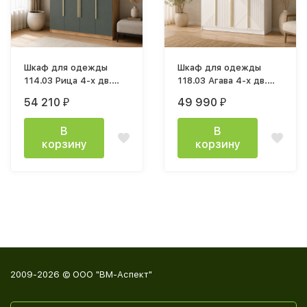
Шкаф для одежды
Шкаф для одежды
114.03 Рица 4-х дв.
118.03 Агава 4-х дв.
(h2400) дуб золотой /
(h2400) белый / ПВХ
54 210
49 990
₽
₽
ПВХ темно-зеленый /
белый / профиль:
профиль золото
SCPM золото
В
В
корзину
корзину
2009-2026 © ООО "ВМ-Аспект"