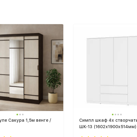
пе Сакура 1,5м венге /
Симпл шкаф 4х створчат
ШК-13 (1602х1900х514мм)
белый