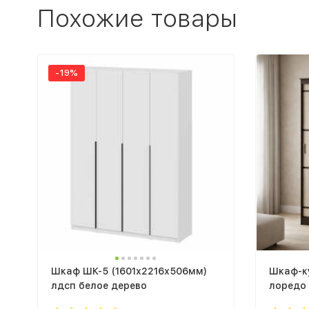
Похожие товары
-19%
Шкаф ШК-5 (1601х2216х506мм)
Шкаф-ку
лдсп белое дерево
лоредо