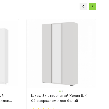
ый
Шкаф 3х створчатый Хелен ШК
 лдсп
02 с зеркалом лдсп белый