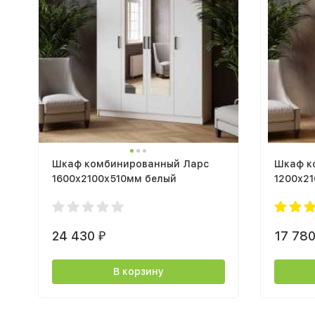
Шкаф комбинированный Ларс
Шкаф к
1600х2100х510мм белый
1200х21
белый
24 430
17 78
₽
В корзину