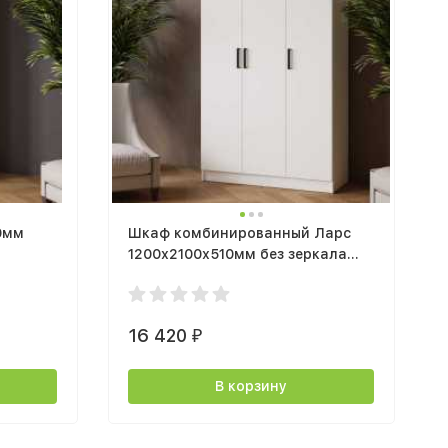
0мм
Шкаф комбинированный Ларс
1200х2100х510мм без зеркала
белый
16 420
₽
В корзину