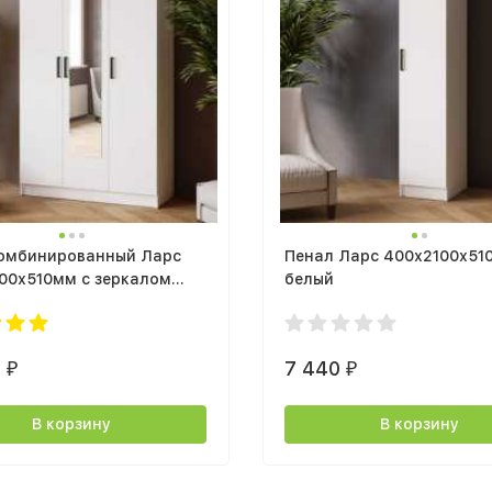
омбинированный Ларс
Пенал Ларс 400х2100х51
00х510мм с зеркалом
белый
0
7 440
₽
₽
В корзину
В корзину