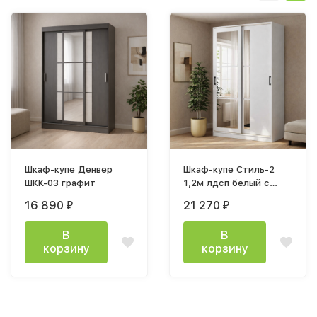
Шкаф-купе Денвер
Шкаф-купе Стиль-2
ШКК-03 графит
1,2м лдсп белый с
тиснением древесные
16 890
21 270
₽
₽
поры
В
В
корзину
корзину