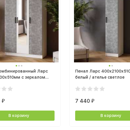
омбинированный Ларс
Пенал Ларс 400х2100х51
00х510мм с зеркалом
белый / ателье светлое
телье светлое
0
7 440
₽
₽
В корзину
В корзину