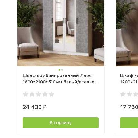
Шкаф комбинированный Ларс
Шкаф к
1600х2100х510мм белый/ателье
1200х21
светлое
белый/а
24 430
17 78
₽
В корзину