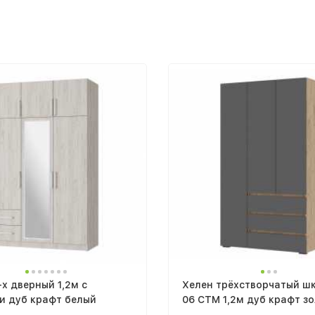
х дверный 1,2м с
Хелен трёхстворчатый ш
и дуб крафт белый
06 СТМ 1,2м дуб крафт зо
графит