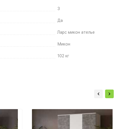
3
Да
Ларс микон ателье
Микон
102 кг