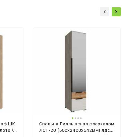
каф ШК
Спальня Лилль пенал с зеркалом
лото /
ЛСП-20 (500х2400х542мм) лдсп
дуб крафт белый / дуб крафт