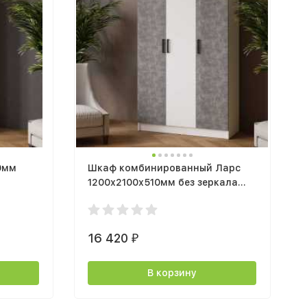
0мм
Шкаф комбинированный Ларс
1200х2100х510мм без зеркала
белый/ателье светлое
16 420
₽
В корзину