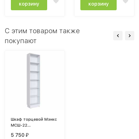
корзину
корзину
C этим товаром также
покупают
Шкаф торцевой Мэнкс
МСШ-22
(250х2200х510мм)
5 750
₽
белый