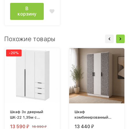
В
корзину
Похожие товары
-20%
Шкаф 3х дверный
Шкаф
ШК-22 1,35м с
комбинированный
ящиками лдсп белый
Марья 1,2м белый /
13 590
13 440
16 990
₽
₽
₽
ателье светлое