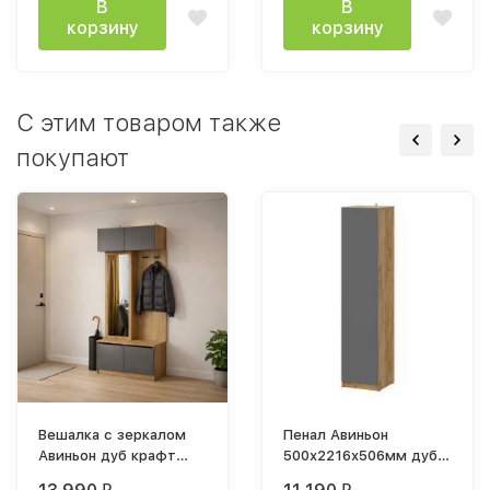
В
В
корзину
корзину
C этим товаром также
покупают
Вешалка с зеркалом
Пенал Авиньон
Авиньон дуб крафт
500х2216х506мм дуб
золотой / графит
крафт золотой /