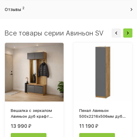
2
Отзывы
Все товары серии Авиньон SV
Вешалка с зеркалом
Пенал Авиньон
Авиньон дуб крафт
500х2216х506мм дуб
золотой / графит
крафт золотой /
13 990
11 190
₽
₽
серый
графит серый