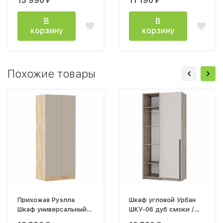
13 990
11 190
₽
₽
серый
графит серый
В
В
корзину
корзину
Похожие товары
Прихожая Руэлла
Шкаф угловой Урбан
Шкаф универсальный
ШКУ-06 дуб смоки /
900х2200х530мм дуб
кашемир