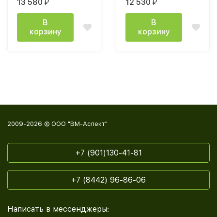
13 580
12 530
₽
₽
крафт золотой/
кашемир
В
В
корзину
корзину
2009-2026 © ООО "ВМ-Аспект"
+7 (901)130-41-81
+7 (8442) 96-86-06
Написать в мессенджеры: