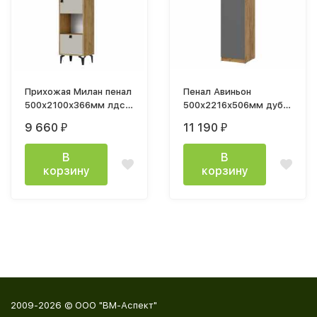
Прихожая Милан пенал
Пенал Авиньон
500х2100х366мм лдсп
500х2216х506мм дуб
Дуб Крафт Золотой /
крафт золотой /
9 660
11 190
₽
₽
Кашемир
графит серый
В
В
корзину
корзину
2009-2026 © ООО "ВМ-Аспект"