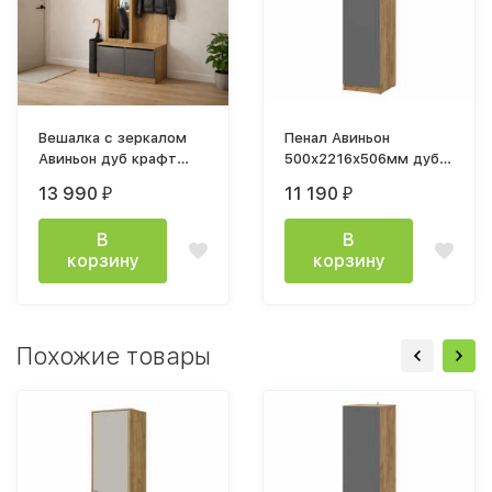
Вешалка с зеркалом
Пенал Авиньон
Авиньон дуб крафт
500х2216х506мм дуб
золотой / графит
крафт золотой /
13 990
11 190
₽
₽
серый
графит серый
В
В
корзину
корзину
Похожие товары