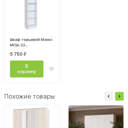
Шкаф торцевой Мэнкс
МСШ-22
(250х2200х510мм)
5 750
₽
белый
В
корзину
Похожие товары