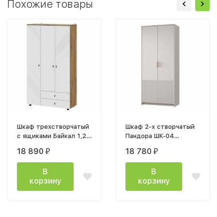
Похожие товары
Шкаф трехстворчатый
Шкаф 2-х створчатый
с ящиками Байкал 1,2м
Пандора ШК-04
лдсп Дуб Золотой /
(1012х2300х515мм)
18 890
18 780
₽
₽
Белый матовый
кашемир / айриш MF-
03
В
В
корзину
корзину