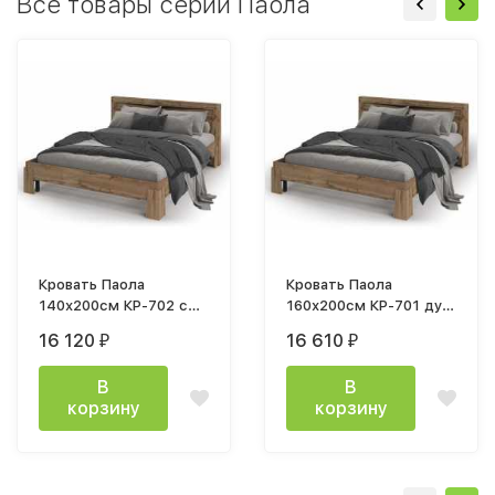
Все товары серии Паола
Кровать Паола
Кровать Паола
140х200см КР-702 с
160х200см КР-701 дуб
ортопедическим
крафт золото с
16 120
16 610
₽
₽
основанием
ортопедическим
основанием
В
В
корзину
корзину