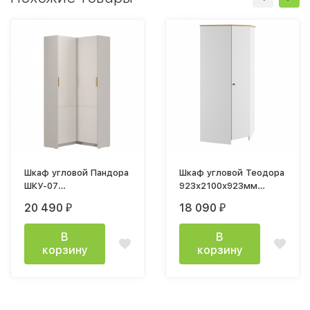
Шкаф угловой Пандора
Шкаф угловой Теодора
ШКУ-07
923х2100х923мм
(863x2000х860мм)
белый / крышка дуб
20 490
18 090
₽
₽
Кашемир / мдф айриш
крафт
MF03
В
В
корзину
корзину