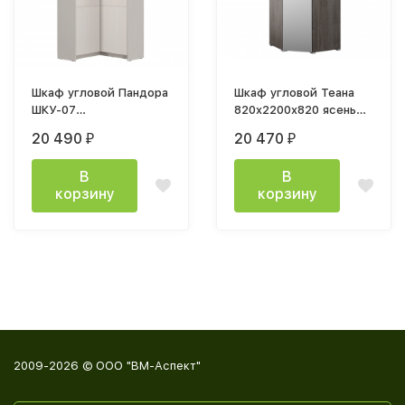
Шкаф угловой Пандора
Шкаф угловой Теана
ШКУ-07
820x2200x820 ясень
(863x2000х860мм)
анкор темный /
20 490
20 470
₽
₽
Кашемир / мдф айриш
зеркало
MF03
В
В
корзину
корзину
2009-2026 © ООО "ВМ-Аспект"