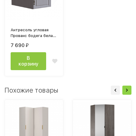
Антресоль угловая
Прованс бодега белая
/ патина премиум
7 690
₽
В
корзину
Похожие товары