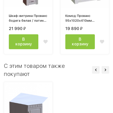
Шкаф-витрина Прованс
Комод Прованс
бодега белая / патина
95х1020х410мм
премиум
Бодега белая / Патина
21 990
19 890
₽
₽
премиум
В
В
корзину
корзину
C этим товаром также
покупают