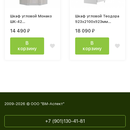
Шкаф угловой Монако
Шкаф угловой Теодора
ШК-42
923х2100х923мм
(903х2200х903мм)ясень
белый / крышка дуб
14 490
18 090
₽
₽
белый/ясень белый,
крафт
F12
В
В
корзину
корзину
2009-2026 © ООО "ВМ-Аспект"
+7 (901)130-41-81