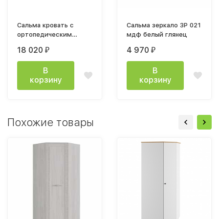
Сальма кровать с
Сальма зеркало ЗР 021
ортопедическим
мдф белый глянец
основанием 1400x2000
18 020
4 970
₽
₽
мм
В
В
корзину
корзину
Похожие товары