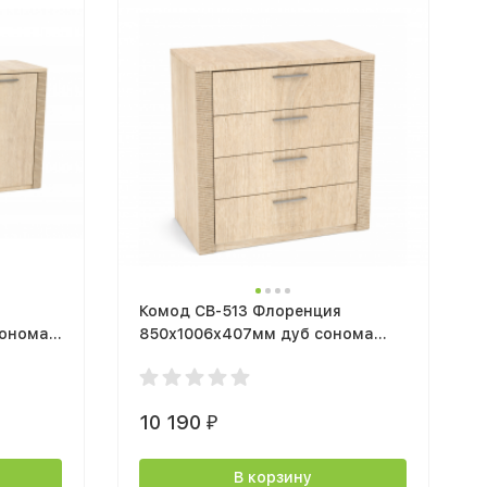
Комод СВ-513 Флоренция
сонома
850х1006х407мм дуб сонома
светлый / кромка зебрано
10 190
₽
В корзину