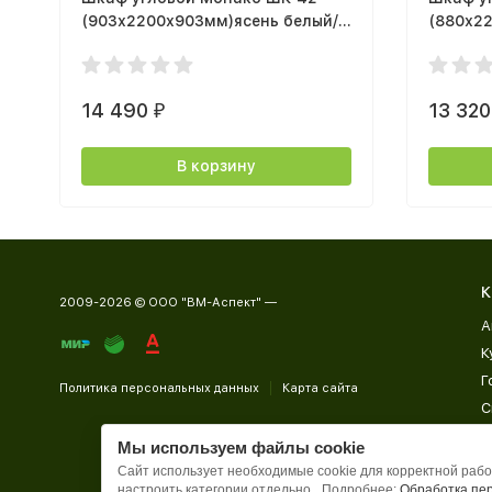
(903х2200х903мм)ясень белый/
(880х2
ясень белый, F12
золтой 
14 490
13 32
₽
В корзину
К
2009-2026 © ООО "ВМ-Аспект" —
А
К
Г
Политика персональных данных
Карта сайта
С
Д
Мы используем файлы cookie
П
Сайт использует необходимые cookie для корректной работ
настроить категории отдельно.
Подробнее:
Обработка пе