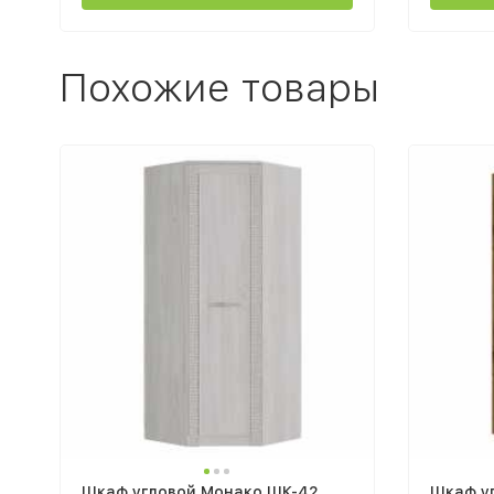
Похожие товары
Шкаф угловой Монако ШК-42
Шкаф уг