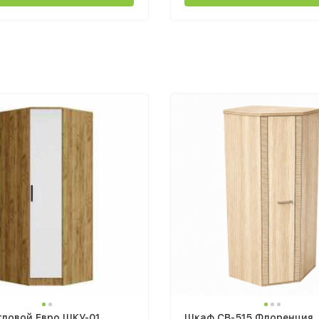
ловой Евро ШКУ-01
Шкаф СВ-515 Флоренция