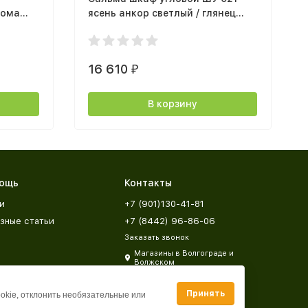
нома
ясень анкор светлый / глянец
белый
16 610
₽
В корзину
ощь
Контакты
и
+7 (901)130-41-81
зные статьи
+7 (8442) 96-86-06
Заказать звонок
Магазины в Волгограде и
Волжском
zakaz@mebeldar34.ru
Принять
ookie, отклонить необязательные или