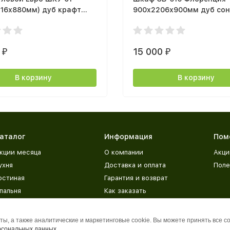
216х880мм) дуб крафт
900х2206х900мм дуб со
/ белый
светлый
0
15 000
₽
₽
В корзину
В корзину
аталог
Информация
Пом
кции месяца
О компании
Акци
ухня
Доставка и оплата
Поле
остиная
Гарантия и возврат
пальня
Как заказать
етская
Адреса магазинов
рихожая
База знаний
ы, а также аналитические и маркетинговые cookie. Вы можете принять все c
рсональных данных