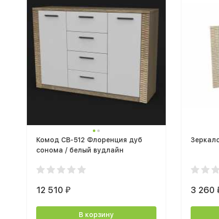
Комод СВ-512 Флоренция дуб
Зеркал
сонома / белый вудлайн
12 510
3 260
₽
В корзину