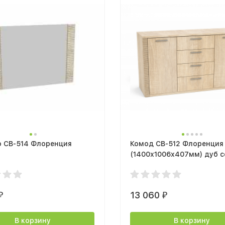
о СВ-514 Флоренция
Комод СВ-512 Флоренция
(1400х1006х407мм) дуб 
светлый
13 060
₽
₽
В корзину
В корзину