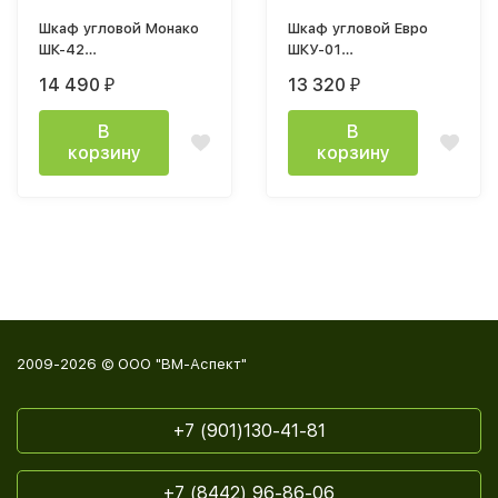
Шкаф угловой Монако
Шкаф угловой Евро
ШК-42
ШКУ-01
(903х2200х903мм)ясень
(880х2216х880мм) дуб
14 490
13 320
₽
₽
белый/ясень белый,
крафт золтой / белый
F12
В
В
корзину
корзину
2009-2026 © ООО "ВМ-Аспект"
+7 (901)130-41-81
+7 (8442) 96-86-06