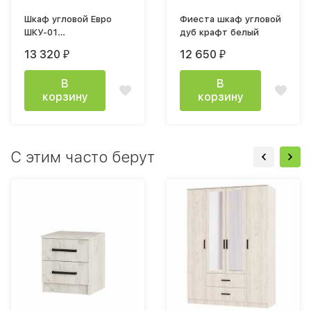
Шкаф угловой Евро
Фиеста шкаф угловой
ШКУ-01
дуб крафт белый
(880х2216х880мм) дуб
13 320
12 650
₽
₽
крафт золтой / белый
В
В
корзину
корзину
С этим часто берут