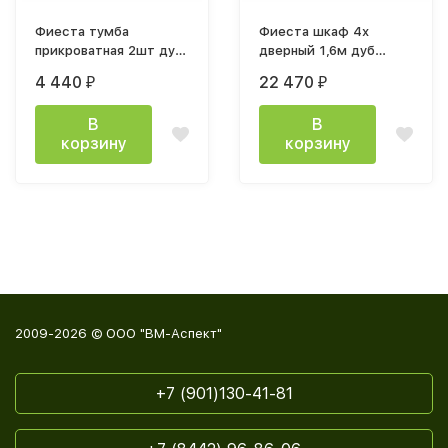
Фиеста тумба
Фиеста шкаф 4х
прикроватная 2шт дуб
дверный 1,6м дуб
крафт белый
крафт белый
4 440
22 470
₽
₽
В
В
корзину
корзину
2009-2026 © ООО "ВМ-Аспект"
+7 (901)130-41-81