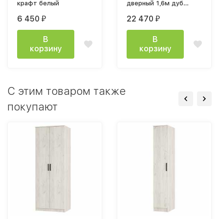
крафт белый
дверный 1,6м дуб
крафт белый
6 450
22 470
₽
₽
В
В
корзину
корзину
C этим товаром также
покупают