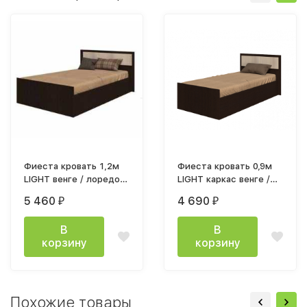
Фиеста кровать 1,2м
Фиеста кровать 0,9м
LIGHT венге / лоредо
LIGHT каркас венге /
каркас
лоредо
5 460
4 690
₽
₽
В
В
корзину
корзину
Похожие товары