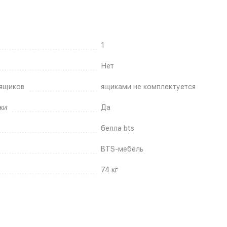
1
Нет
ящиков
ящиками не комплектуется
ки
Да
белла bts
BTS-мебель
74 кг