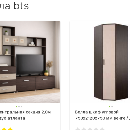
ла bts
ентральная секция 2,0м
Белла шкаф угловой
 дуб атланта
750х2120х750 мм венге /
атланта