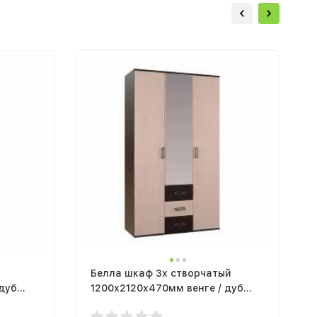
Белла шкаф 3х створчатый
 дуб
1200х2120х470мм венге / дуб
атланта