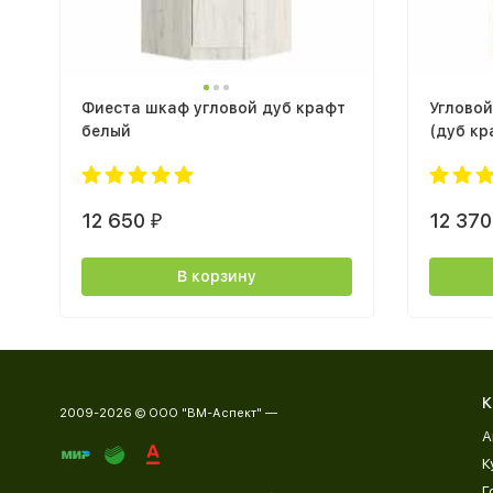
Фиеста шкаф угловой дуб крафт
Углово
белый
(дуб кр
12 650
12 37
₽
В корзину
К
2009-2026 © ООО "ВМ-Аспект" —
А
К
Г