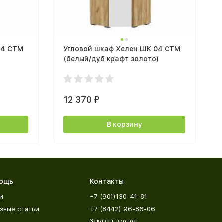
04 СТМ
Угловой шкаф Хелен ШК 04 СТМ
(белый/дуб крафт золото)
12 370
₽
В корзину
ощь
Контакты
и
+7 (901)130-41-81
зные статьи
+7 (8442) 96-86-06
Заказать звонок