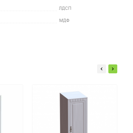
ЛДСП
МДФ