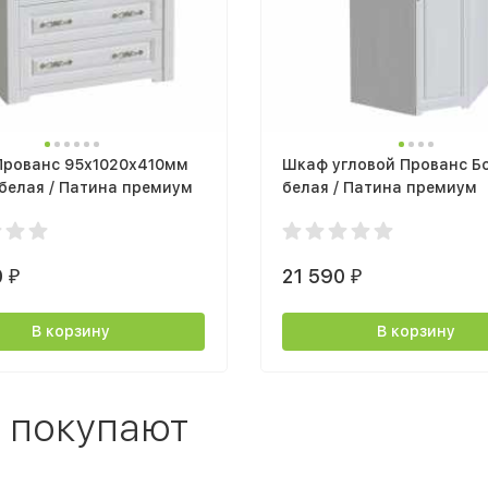
Прованс 95х1020х410мм
Шкаф угловой Прованс Б
белая / Патина премиум
белая / Патина премиум
0
21 590
₽
₽
В корзину
В корзину
 покупают