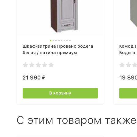
Шкаф-витрина Прованс бодега
Комод 
белая / патина премиум
Бодега 
21 990
19 89
₽
В корзину
C этим товаром также