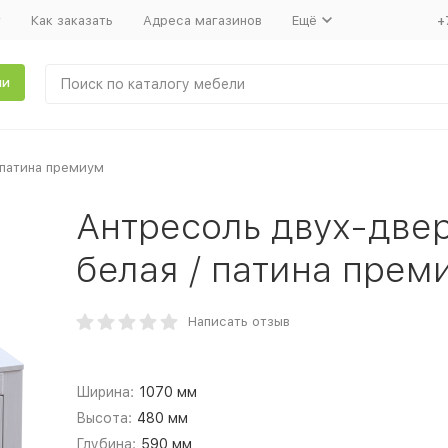
т
Как заказать
Адреса магазинов
Ещё
+
ли
 патина премиум
Антресоль двух-две
белая / патина прем
Написать отзыв
Ширина:
1070 мм
Высота:
480 мм
Глубина:
590 мм