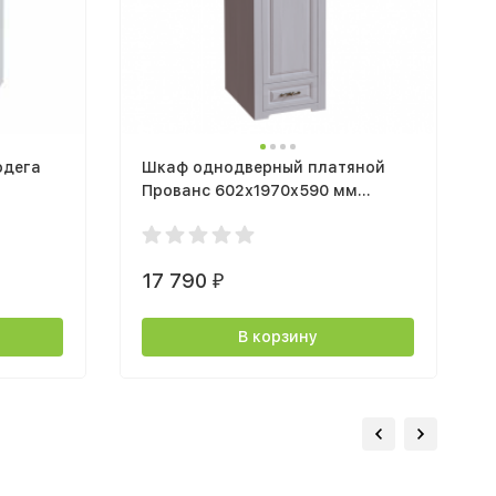
одега
Шкаф однодверный платяной
Прованс 602х1970х590 мм
Бодега белая / Патина премиум
17 790
₽
В корзину