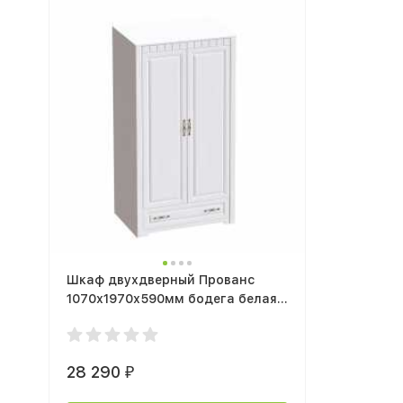
Шкаф двухдверный Прованс
1070х1970х590мм бодега белая /
патина премиум
28 290
₽