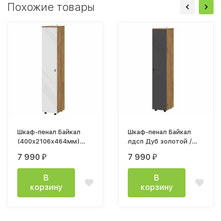
Похожие товары
Шкаф-пенал Байкал
Шкаф-пенал Байкал
(400х2106х464мм)
лдсп Дуб золотой /
лдсп(SAFE) Дуб
мдф Графит
7 990
7 990
₽
₽
Золотой / Белый
матовый МР
В
В
корзину
корзину