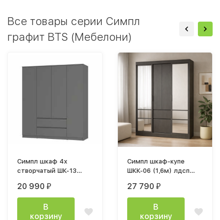
Все товары серии Симпл
графит BTS (Мебелони)
Симпл шкаф 4х
Симпл шкаф-купе
створчатый ШК-13
ШКК-06 (1,6м) лдсп
(1600х1900х514мм)
графит
20 990
27 790
₽
₽
лдсп графит
В
В
корзину
корзину