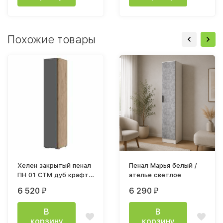
Похожие товары
Хелен закрытый пенал
Пенал Марья белый /
ПН 01 СТМ дуб крафт
ателье светлое
золото / графит
6 520
6 290
₽
₽
В
В
корзину
корзину