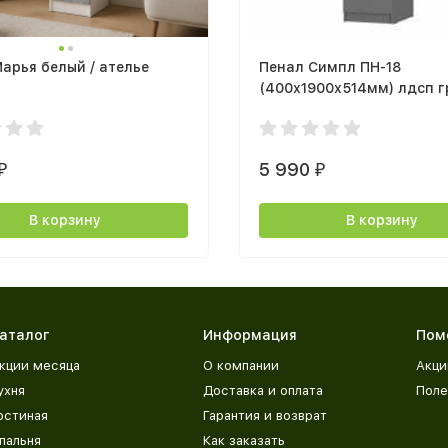
арья белый / ателье
Пенал Симпл ПН-18
е
(400х1900х514мм) лдсп 
5 990
₽
₽
В корзину
В корзину
аталог
Информация
Пом
кции месяца
О компании
Акци
ухня
Доставка и оплата
Поле
остиная
Гарантия и возврат
пальня
Как заказать