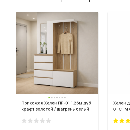
Прихожая Хелен ПР-01 1,26м дуб
Хелен 
крафт золотой / шагрень белый
01 СТМ 