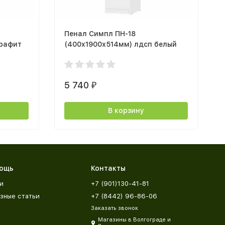
Пенал Симпл ПН-18
графит
(400х1900х514мм) лдсп белый
5 740
₽
В корзину
ощь
Контакты
и
+7 (901)130-41-81
зные статьи
+7 (8442) 96-86-06
Заказать звонок
Магазины в Волгограде и