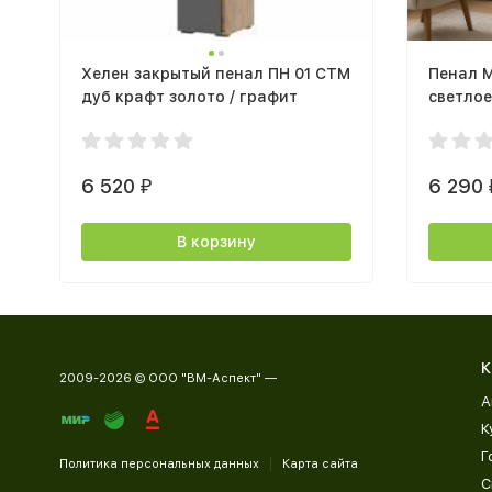
Хелен закрытый пенал ПН 01 СТМ
Пенал М
дуб крафт золото / графит
светло
6 520
6 290
₽
В корзину
К
2009-2026 © ООО "ВМ-Аспект" —
А
К
Г
Политика персональных данных
Карта сайта
С