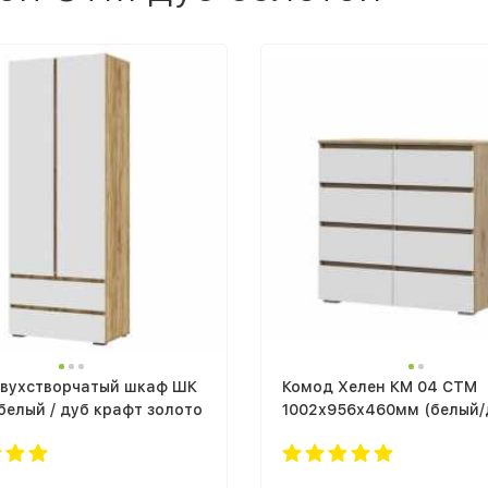
двухстворчатый шкаф ШК
Комод Хелен КМ 04 СТМ
белый / дуб крафт золото
1002х956х460мм (белый/
крафт золото)