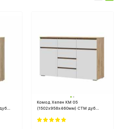
Комод Хелен КМ 05
дуб
(1502х958х460мм) СТМ дуб
крафт золотой белый