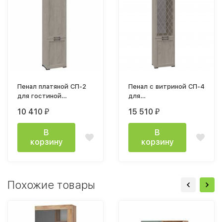
Пенал платяной СП-2
Пенал с витриной СП-4
для гостиной
для
540х2212х355мм
гостиной София дуб крафт 
10 410
15 510
₽
₽
София дуб крафт белый
В
В
корзину
корзину
Похожие товары