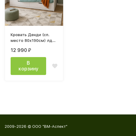
Кровать Денди (сп.
место 80х190см) лдсп
белый
12 990
₽
В
корзину
2009-2026 © ООО "ВМ-Аспект"