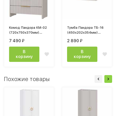
Комод Пандора КМ-02
Тумба Пандора ТБ-16
(720х750х370мм)
(450х202х354мм)
кашемир / айриш MF-
кашемир / айриш MF-
7 490
2 890
₽
₽
03
03
В
В
корзину
корзину
Похожие товары