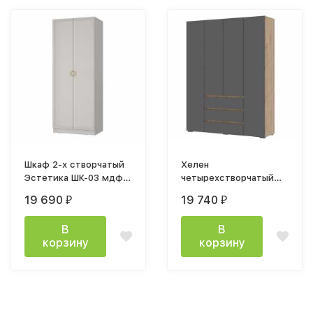
Шкаф 2-х створчатый
Хелен
Эстетика ШК-03 мдф
четырехстворчатый
кашемир
шкаф ШК 05 СТМ 1,6м
19 690
19 740
₽
₽
дуб крафт золото /
графит
В
В
корзину
корзину