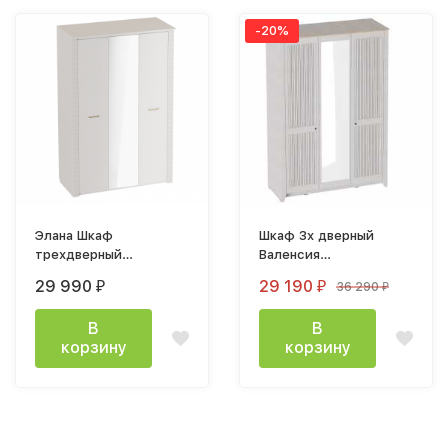
-20%
Элана Шкаф
Шкаф 3х дверный
трехдверный
Валенсия
1430х2185х645мм
1500х2210х576мм
29 990
29 190
36 290
₽
₽
₽
персидский жемчуг
Персидский жемчуг /
Дуб натуральный
В
В
светлый
корзину
корзину