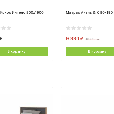
Кокос Интенс 800х1900
Матрас Актив & К 80х190
9 990
₽
₽
10 690
₽
В корзину
В корзину