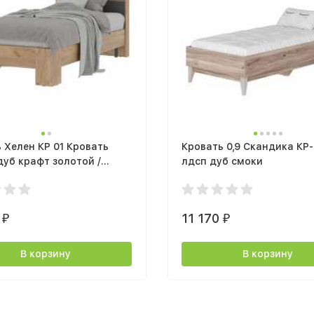
 Хелен КР 01 Кровать
Кровать 0,9 Скандика КР
 дуб крафт золотой /
лдсп дуб смоки
0
11 170
₽
₽
В корзину
В корзину