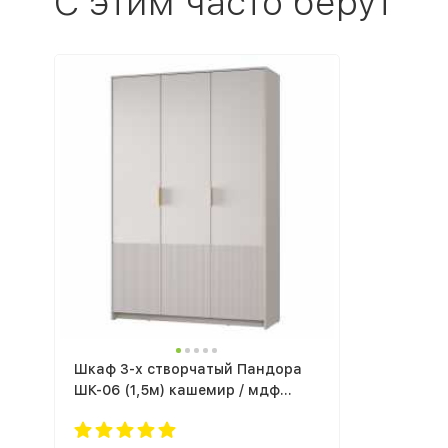
С этим часто берут
Шкаф 3-х створчатый Пандора
ШК-06 (1,5м) кашемир / мдф
айриш MF-03