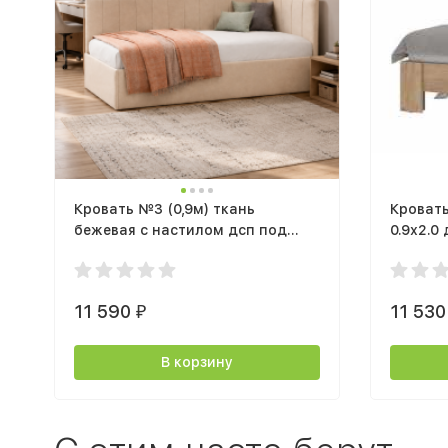
Кровать №3 (0,9м) ткань
Кровать
бежевая с настилом дсп под
0.9х2.0
матрас
графит
11 590
11 53
₽
В корзину