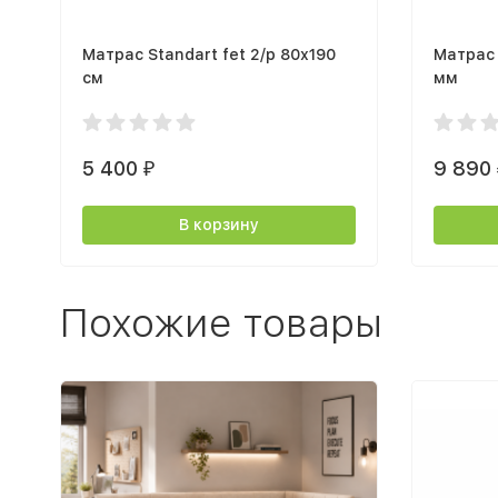
Матрас Standart fet 2/р 80х190
Матрас 
см
мм
5 400
9 890
₽
В корзину
Похожие товары