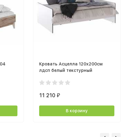
-04
Кровать Асцелла 120х200см
лдсп белый текстурный
11 210
₽
В корзину