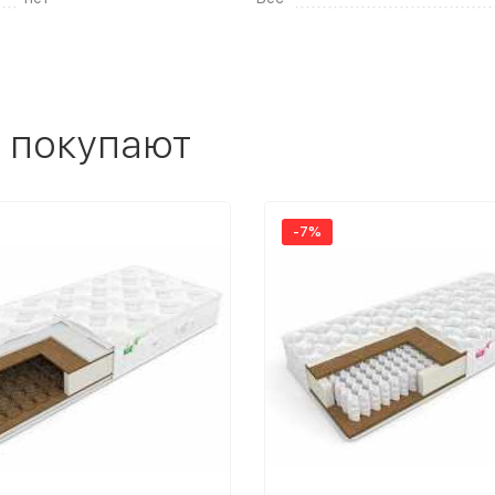
 покупают
-7%