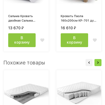
Сальма Кровать
Кровать Паола
двойная Сальма
160х200см КР-701 дуб
1400x2000 мм с ЛДСП
крафт золото с
13 670
16 610
₽
₽
основанием КР 021
ортопедическим
основанием
В
В
корзину
корзину
Похожие товары