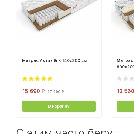
Матрас Актив & К 140х200 см
Матрас 
900х20
15 690
13 56
₽
17 990
₽
В корзину
С этим часто берут