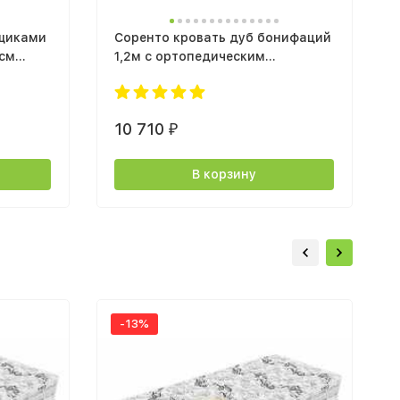
ящиками
Соренто кровать дуб бонифаций
0см
1,2м с ортопедическим
основанием
10 710
₽
В корзину
-13%