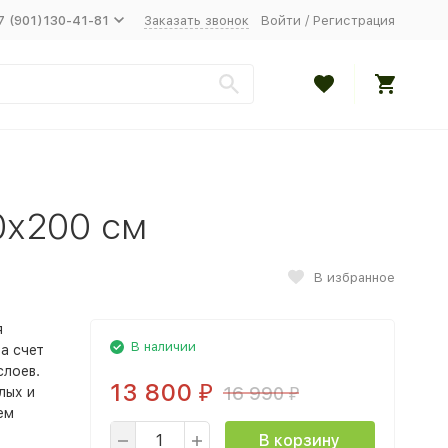
7 (901)130-41-81
Заказать звонок
Войти
/
Регистрация
0х200 см
В избранное
я
В наличии
а счет
слоев.
13 800
16 990
лых и
₽
₽
ем
В корзину