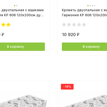
ь двуспальная с ящиками
Кровать двуспальная с 
я КР 606 120x200см дуб
Гармония КР 606 120x20
елый / дуб крафт серый
венге белфорт
0
10 920
₽
₽
В корзину
В корзину
-18%