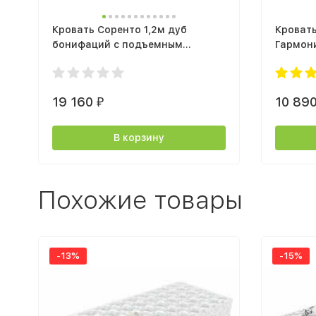
Кровать Соренто 1,2м дуб
Кроват
бонифаций с подъемным
Гармони
механизмом
крафт б
19 160
10 89
₽
В корзину
Похожие товары
-13%
-15%