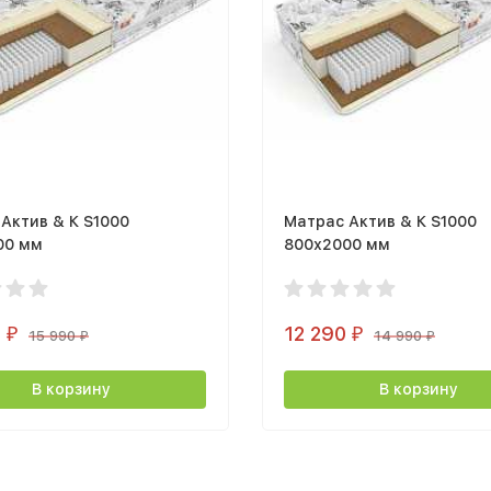
Актив & К S1000
Матрас Актив & К S1000
00 мм
800х2000 мм
0
12 290
₽
₽
15 990
14 990
₽
₽
В корзину
В корзину