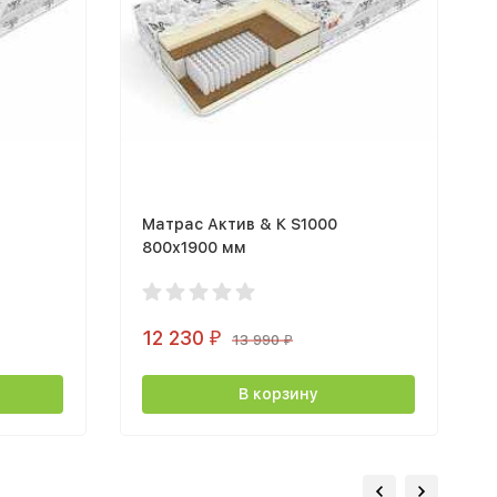
Матрас Актив & К S1000
800х1900 мм
12 230
₽
13 990
₽
В корзину