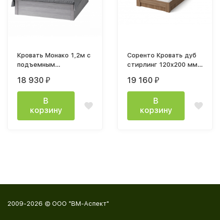
Кровать Монако 1,2м с
Соренто Кровать дуб
подъемным
стирлинг 120x200 мм
механизмом
с подъемным
18 930
19 160
₽
₽
механизмом
В
В
корзину
корзину
2009-2026 © ООО "ВМ-Аспект"