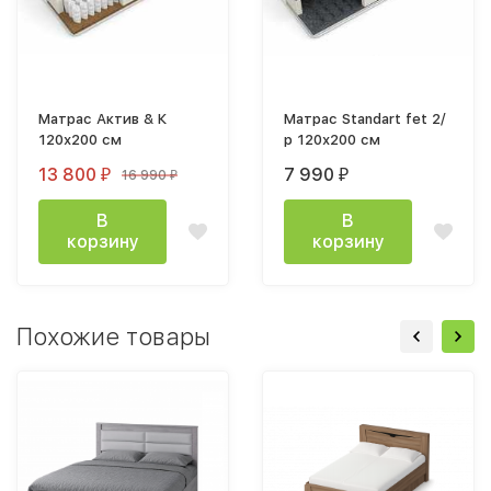
Матрас Актив & К
Матрас Standart fet 2/
120х200 см
р 120х200 см
13 800
7 990
16 990
₽
₽
₽
В
В
корзину
корзину
Похожие товары