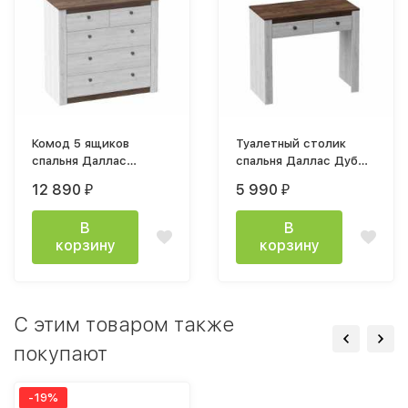
Комод 5 ящиков
Туалетный столик
спальня Даллас
спальня Даллас Дуб
950х900х400мм Дуб
Винтерберг / Таксония
12 890
5 990
₽
₽
Винтерберг / Таксония
В
В
корзину
корзину
C этим товаром также
покупают
-19%