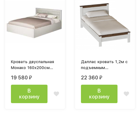
Кровать двуспальная
Даллас кровать 1,2м с
Монако 160х200см
подъемным
кашемир MF03 с
механизмом
19 580
22 360
₽
₽
подъемным
механизмом
В
В
корзину
корзину