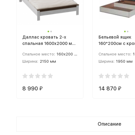
Даллас кровать 2-х
Бельевой ящик
спальная 1600x2000 мм
160*200см с кр
каркас (160х200см)
основанием и
Спальное место:
160x200 см
Спальное место:
1
подъемным мех
Ширина:
2150 мм
Ширина:
1950 мм
(160/200см)
Высота:
900 мм
Высота:
200 мм
8 990
14 870
₽
₽
Описание