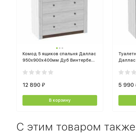
Комод 5 ящиков спальня Даллас
Туалетн
950х900х400мм Дуб Винтерберг
Даллас 
/ Таксония
Таксон
12 890
5 990
₽
В корзину
C этим товаром также