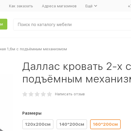
т
Как заказать
Адреса магазинов
Ещё
+
ли
ьная 1,6м с подъёмным механизмом
Даллас кровать 2-х с
подъёмным механи
Написать отзыв
Размеры
120х200см
140*200см
160*200см