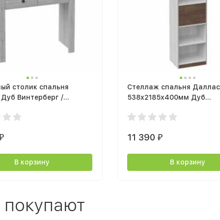
ый столик спальня
Стеллаж спальня Даллас
Дуб Винтерберг /
538х2185х400мм Дуб
ия
Винтерберг / Таксония
11 390
₽
₽
В корзину
В корзину
 покупают