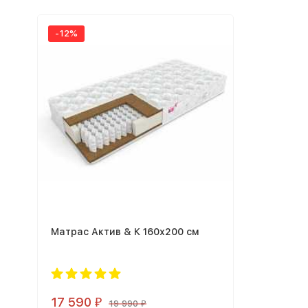
-12%
Матрас Актив & К 160х200 см
17 590
₽
19 990
₽