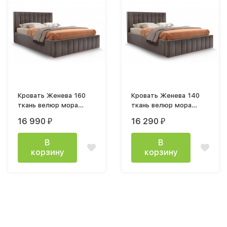
Кровать Женева 160
Кровать Женева 140
ткань велюр мора
ткань велюр мора
темно-коричневый
темно-коричневый
16 990
16 290
₽
₽
каркас
каркас
В
В
корзину
корзину