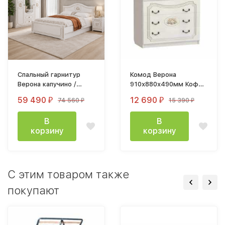
Спальный гарнитур
Комод Верона
Верона капучино /
910х880х490мм Кофе
кофе
10 / Капучино
59 490
12 690
74 560
15 390
₽
₽
₽
₽
В
В
корзину
корзину
C этим товаром также
покупают