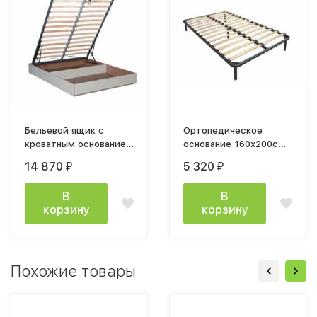
Бельевой ящик с
Ортопедическое
кроватным основанием
основание 160х200см
и подъемным
на ножках
14 870
5 320
₽
₽
механизмом
1600х2000
В
В
корзину
корзину
Похожие товары