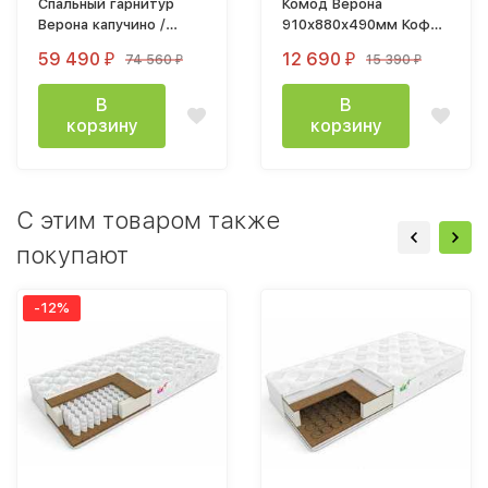
Спальный гарнитур
Комод Верона
Верона капучино /
910х880х490мм Кофе
кофе
10 / Капучино
59 490
12 690
74 560
15 390
₽
₽
₽
₽
В
В
корзину
корзину
C этим товаром также
покупают
-12%