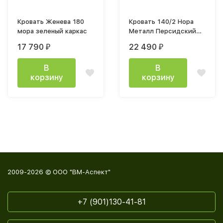
Кровать Женева 180
Кровать 140/2 Нора
мора зеленый каркас
Металл Персидский
жемчуг / Вереск
17 790
22 490
₽
₽
Ромено
В
В
корзину
корзину
2009-2026 © ООО "ВМ-Аспект"
+7 (901)130-41-81