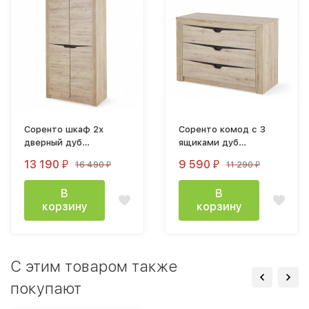
Соренто шкаф 2х
Соренто комод с 3
дверный дуб
ящиками дуб
бонифаций
бонифаций
13 190
9 590
16 490
11 290
₽
₽
₽
₽
В
В
корзину
корзину
C этим товаром также
покупают