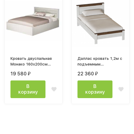
Кровать двуспальная
Даллас кровать 1,2м с
Монако 160х200см
подъемным
кашемир MF03 с
механизмом
19 580
22 360
₽
₽
подъемным
механизмом
В
В
корзину
корзину