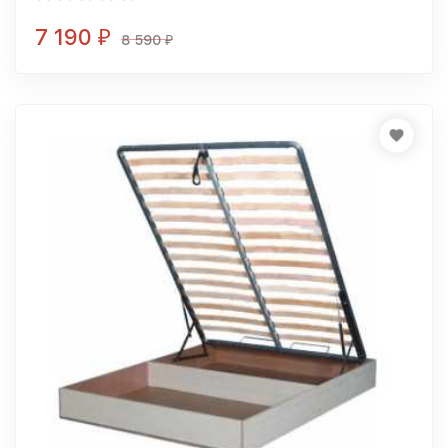
7 190
₽
8 590
₽