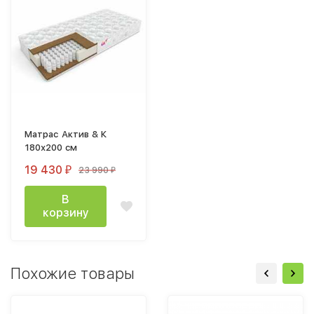
Матрас Актив & К
180х200 cм
19 430
23 990
₽
₽
В
корзину
Похожие товары