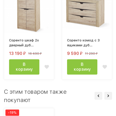
Соренто шкаф 2х
Соренто комод с 3
дверный дуб
ящиками дуб
бонифаций
бонифаций
13 190
9 590
16 490
11 290
₽
₽
₽
₽
В
В
корзину
корзину
C этим товаром также
покупают
-19%