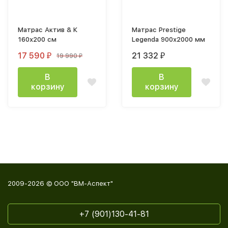
Матрас Актив & К
Матрас Prestige
160х200 см
Legenda 900х2000 мм
17 590
21 332
19 990
₽
₽
₽
В
В
корзину
корзину
2009-2026 © ООО "ВМ-Аспект"
+7 (901)130-41-81